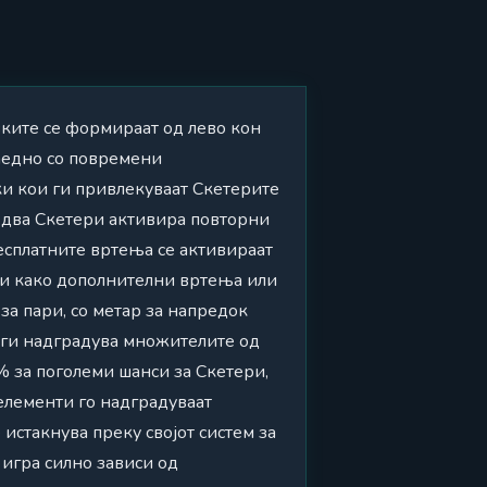
вките се формираат од лево кон
заедно со повремени
ки кои ги привлекуваат Скетерите
о два Скетери активира повторни
Бесплатните вртења се активираат
ори како дополнителни вртења или
за пари, со метар за напредок
 ги надградува множителите од
5% за поголеми шанси за Скетери,
елементи го надградуваат
истакнува преку својот систем за
 игра силно зависи од