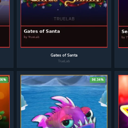
Gates of Santa
TrueLab
.86%
96.34%