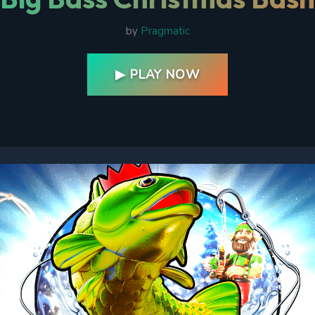
by
Pragmatic
▶ PLAY NOW