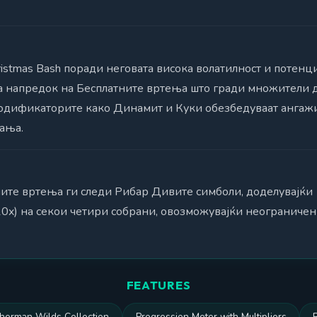
ristmas Bash поради неговата висока волатилност и потен
за напредок на Бесплатните вртења што гради множители 
одификаторите како Динамит и Куки обезбедуваат ангаж
ања.
ните вртења ги следи Рибар Дивите симболи, доделувајќи
10x) на секои четири собрани, овозможувајќи неограниче
FEATURES
sherman Wilds Collection
Progression Meter with Multipliers