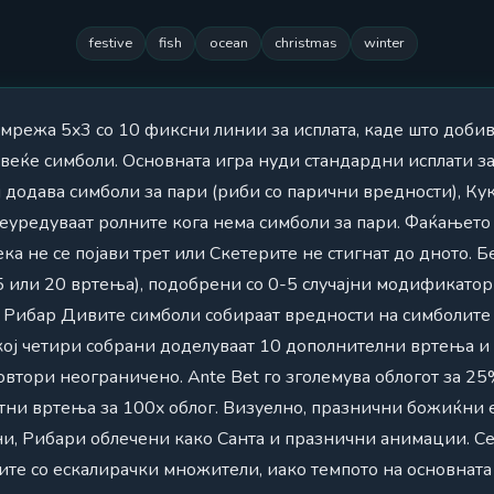
festive
fish
ocean
christmas
winter
а мрежа 5x3 со 10 фиксни линии за исплата, каде што доби
овеќе симболи. Основната игра нуди стандардни исплати 
додава симболи за пари (риби со парични вредности), Ку
реуредуваат ролните кога нема симболи за пари. Фаќањет
ка не се појави трет или Скетерите не стигнат до дното. 
15 или 20 вртења), подобрени со 0-5 случајни модификат
а Рибар Дивите симболи собираат вредности на симболите 
кој четири собрани доделуваат 10 дополнителни вртења и
повтори неограничено. Ante Bet го зголемува облогот за 2
атни вртења за 100x облог. Визуелно, празнични божиќни 
и, Рибари облечени како Санта и празнични анимации. Се 
ите со ескалирачки множители, иако темпото на основната