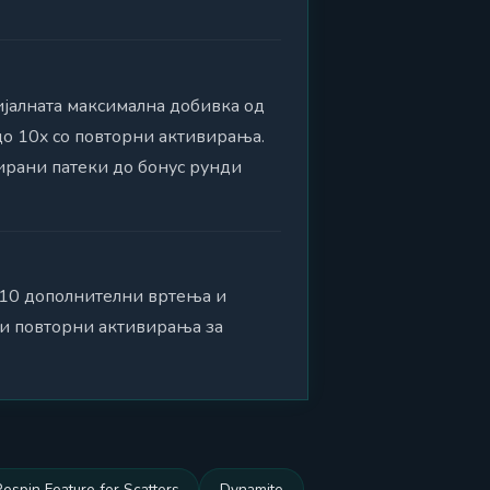
цијалната максимална добивка од
до 10x со повторни активирања.
ирани патеки до бонус рунди
 10 дополнителни вртења и
ни повторни активирања за
Respin Feature for Scatters
Dynamite