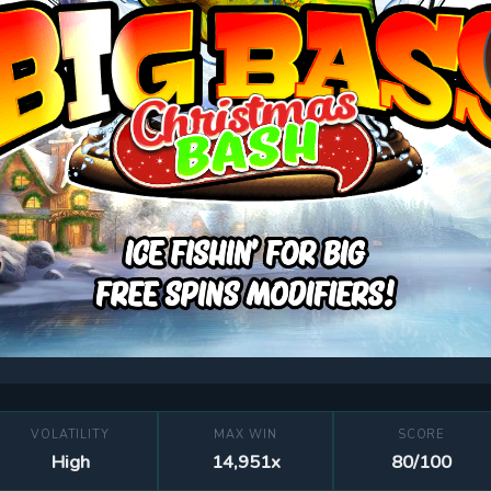
VOLATILITY
MAX WIN
SCORE
High
14,951x
80/100