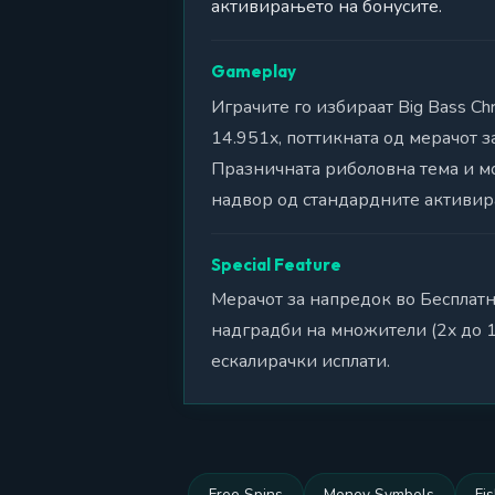
активирањето на бонусите.
Gameplay
Играчите го избираат Big Bass Ch
14.951x, поттикната од мерачот 
Празничната риболовна тема и м
надвор од стандардните активир
Special Feature
Мерачот за напредок во Бесплат
надградби на множители (2x до 
ескалирачки исплати.
Free Spins
Money Symbols
Fi