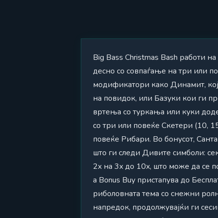
Big Bass Christmas Bash работи н
десно со совпаѓање на три или п
модификатори како Динамит, кој 
на повидок, или Базуки кои ги п
вртења со туркања или куки доде
со три или повеќе Скетери (10, 
повеќе Рибари. Во бонусот, Сант
што ги следи Дивите симболи: се
2x на 3x до 10x, што може да се 
а Bonus Buy пристапува до Беспл
риболовната тема со снежни ролн
напредок, продолжувајќи ги сеси