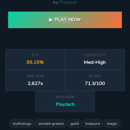
by
Playtech
▶ PLAY NOW
RTP
VOLATILITY
95.15%
Med-High
MAX WIN
SCORE
2,627x
71.3/100
PROVIDER
Playtech
mythology
ancient-greece
gold
treasure
magic