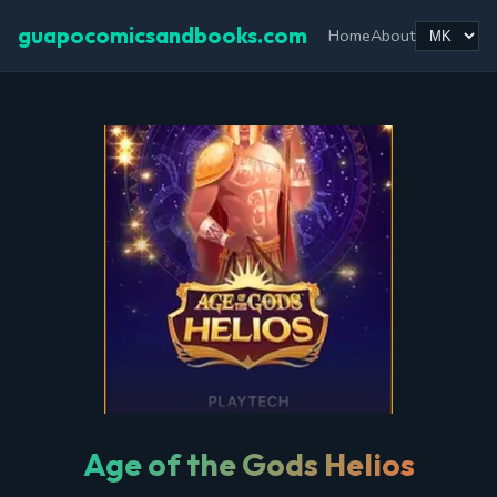
guapocomicsandbooks.com
Home
About
Age of the Gods Helios