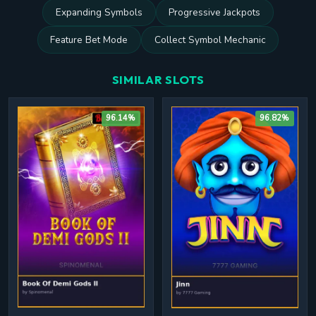
Expanding Symbols
Progressive Jackpots
Feature Bet Mode
Collect Symbol Mechanic
SIMILAR SLOTS
96.14%
96.82%