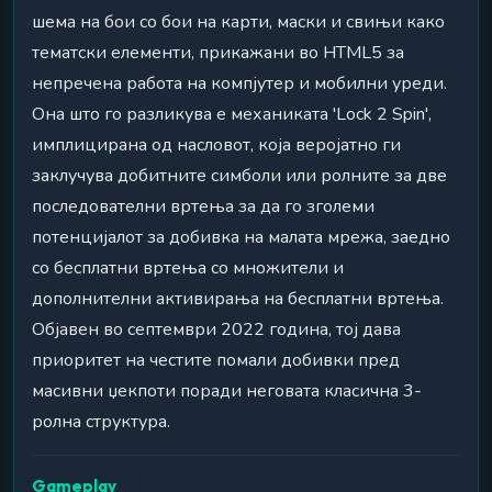
шема на бои со бои на карти, маски и свињи како
тематски елементи, прикажани во HTML5 за
непречена работа на компјутер и мобилни уреди.
Она што го разликува е механиката 'Lock 2 Spin',
имплицирана од насловот, која веројатно ги
заклучува добитните симболи или ролните за две
последователни вртења за да го зголеми
потенцијалот за добивка на малата мрежа, заедно
со бесплатни вртења со множители и
дополнителни активирања на бесплатни вртења.
Објавен во септември 2022 година, тој дава
приоритет на честите помали добивки пред
масивни џекпоти поради неговата класична 3-
ролна структура.
Gameplay