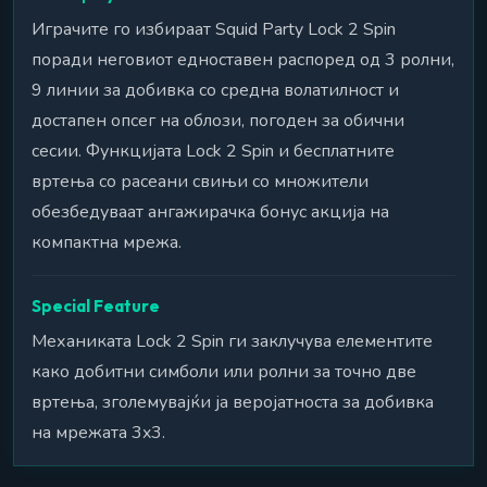
Играчите го избираат Squid Party Lock 2 Spin
поради неговиот едноставен распоред од 3 ролни,
9 линии за добивка со средна волатилност и
достапен опсег на облози, погоден за обични
сесии. Функцијата Lock 2 Spin и бесплатните
вртења со расеани свињи со множители
обезбедуваат ангажирачка бонус акција на
компактна мрежа.
Special Feature
Механиката Lock 2 Spin ги заклучува елементите
како добитни симболи или ролни за точно две
вртења, зголемувајќи ја веројатноста за добивка
на мрежата 3x3.