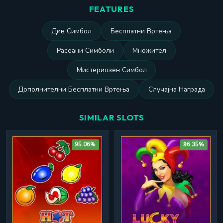
FEATURES
Див Симбол
Бесплатни Вртења
Расеани Симболи
Множител
Мистериозен Симбол
Дополнителни Бесплатни Вртења
Случајна Награда
SIMILAR SLOTS
95.06%
96.35%