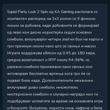
Squid Party Lock 2 Spin од KA Gaming располага со
компактен распоред на 3x3 ролни со 9 фиксни
линии за добивка, каде добивките се формираат
од лево кон десно користејќи седум основни
симболи, вклучувајќи четири златни бои на карти и
три премиум икони како што се свињи и маски.
Играта поддржува облози од 0,45 до 180 евра,
средна волатилност и RTP околу 94-96%, со
расеани симболи прикажани како свињи кои
активираат бесплатни вртења кога три ќе се
појават било каде. Дополнителните механики
вклучуваат диви симболи, множители,
мистериозни симболи и случајни награди кои ги
подобруваат исплатите за време на основната игра
и бонусите. Визуелно, користи сина, кафена и бела