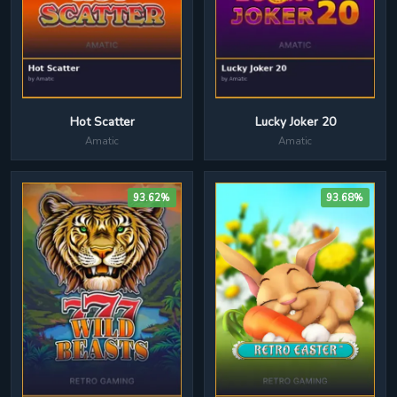
Lucky Joker 20
Hot Scatter
Amatic
Amatic
93.62%
93.68%