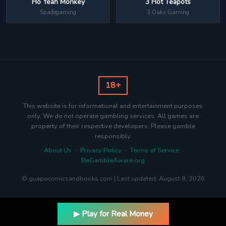
3 Hot Teapots
Ho Yeah Monkey
3 Oaks Gaming
Spadegaming
18+
This website is for informational and entertainment purposes
only. We do not operate gambling services. All games are
property of their respective developers. Please gamble
responsibly.
About Us
·
Privacy Policy
·
Terms of Service
·
BeGambleAware.org
© guapocomicsandbooks.com | Last updated: August 8, 2026
▶ Play for Real Money