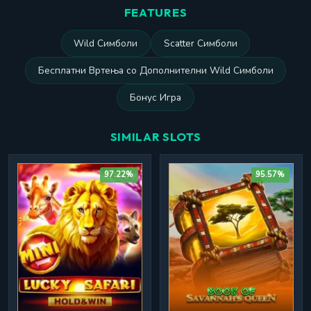
FEATURES
Wild Симболи
Scatter Симболи
Бесплатни Вртења со Дополнителни Wild Симболи
Бонус Игра
SIMILAR SLOTS
97.22%
95.57%