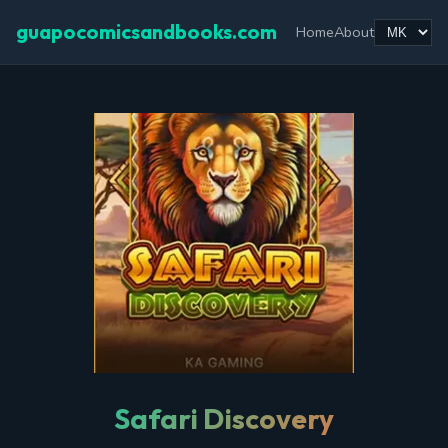
guapocomicsandbooks.com
Home
About
Safari Discovery