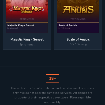
Scale of Anubis
Majestic King - Sunset
7777 Gaming
Spinomenal
18+
This website is for informational and entertainment purposes
only. We do not operate gambling services. All games are
property of their respective developers. Please gamble
responsibly.