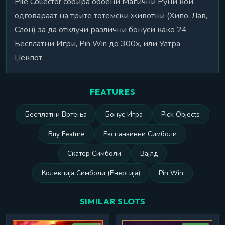
Pile Collector собира обоени Магични Руни кои
одговараат на трите тотемски животни (Хипо, Лав,
Слон) за да отклучи различни бонуси како 24
Бесплатни Игри, Pin Win до 300x, или Ултра
Џекпот.
FEATURES
Бесплатни Вртења
Бонус Игра
Pick Objects
Buy Feature
Експанзивни Симболи
Скатер Симболи
Вајлд
Колекција Симболи (Енергија)
Pin Win
SIMILAR SLOTS