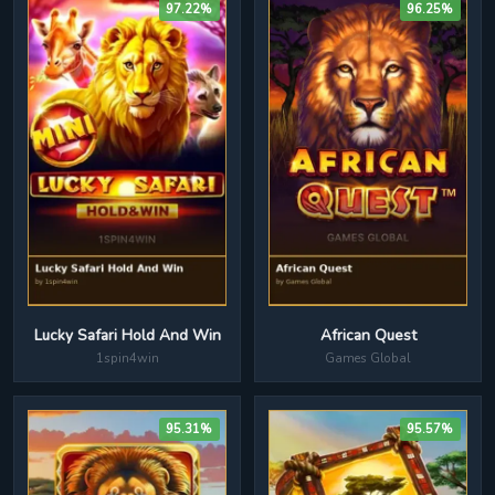
97.22%
96.25%
African Quest
Lucky Safari Hold And Win
Games Global
1spin4win
95.31%
95.57%