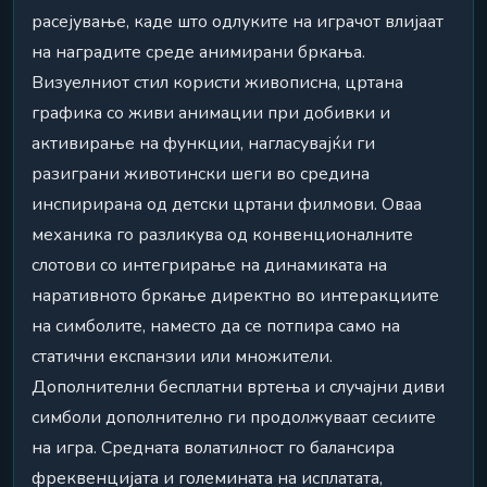
расејување, каде што одлуките на играчот влијаат
на наградите среде анимирани бркања.
Визуелниот стил користи живописна, цртана
графика со живи анимации при добивки и
активирање на функции, нагласувајќи ги
разиграни животински шеги во средина
инспирирана од детски цртани филмови. Оваа
механика го разликува од конвенционалните
слотови со интегрирање на динамиката на
наративното бркање директно во интеракциите
на симболите, наместо да се потпира само на
статични експанзии или множители.
Дополнителни бесплатни вртења и случајни диви
симболи дополнително ги продолжуваат сесиите
на игра. Средната волатилност го балансира
фреквенцијата и големината на исплатата,