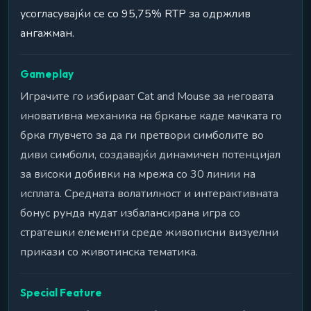
усогласувајќи се со 95,75% RTP за одржлив
ангажман.
Gameplay
Играчите го избираат Cat and Mouse за неговата
иновативна механика на бркање каде мачката го
брка глувчето за да ги претвори симболите во
диви симболи, создавајќи динамичен потенцијал
за високи добивки на мрежа со 30 линии на
исплата. Средната волатилност и интерактивната
бонус рунда нудат избалансирана игра со
стратешки елементи среде живописни визуелни
прикази со животинска тематика.
Special Feature