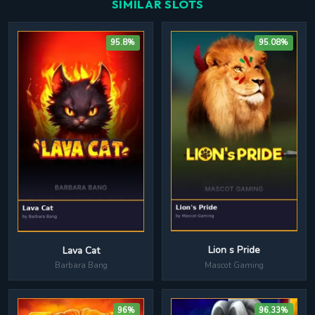
SIMILAR SLOTS
95.8%
95.08%
Lion s Pride
Lava Cat
Mascot Gaming
Barbara Bang
96%
96.33%