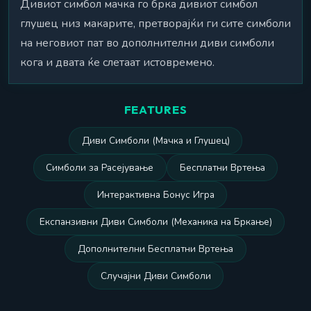
Дивиот симбол мачка го брка дивиот симбол
глушец низ макарите, претворајќи ги сите симболи
на неговиот пат во дополнителни диви симболи
кога и двата ќе слетаат истовремено.
FEATURES
Диви Симболи (Мачка и Глушец)
Симболи за Расејување
Бесплатни Вртења
Интерактивна Бонус Игра
Експанзивни Диви Симболи (Механика на Бркање)
Дополнителни Бесплатни Вртења
Случајни Диви Симболи