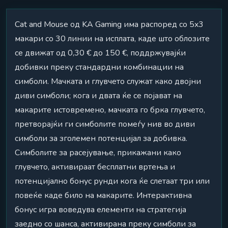
Cat and Mouse од KA Gaming има распоред со 5x3
макари со 30 линии на исплата, каде што облозите
се движат од 0,30 € до 150 €, поддржувајќи
добивки преку стандардни комбинации на
симболи. Мачката и глувчето служат како двојни
диви симболи; кога и двата ќе се појават на
макарите истовремено, мачката го брка глувчето,
претворајќи ги симболите помеѓу нив во диви
симболи за зголемен потенцијал за добивка.
Симболите за расејување, прикажани како
глувчето, активираат бесплатни вртења и
потенцијално бонус рунди кога ќе слетаат три или
повеќе каде било на макарите. Интерактивна
бонус игра воведува елементи на стратегија
заедно со шанса, активирана преку симболи за