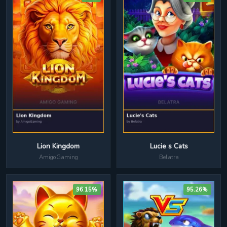
Lion Kingdom
Lucie s Cats
AmigoGaming
Belatra
96.15%
95.26%