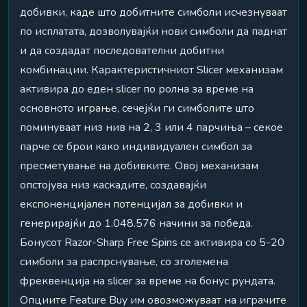
добивки, каде што добитните симболи исчезнуваат
по исплатата, дозволувајќи нови симболи да паднат
и да создадат последователни добитни
комбинации. Карактеристичниот Slicer механизам
активира до еден slicer по ролна за време на
основното играње, сечејќи ги симболите што
поминуваат низ нив на 2, 3 или 4 парчиња – секое
парче се брои како индивидуален симбол за
пресметување на добивките. Овој механизам
опстојува низ каскадите, создавајќи
експоненцијален потенцијал за добивки и
генерирајќи до 1.048.576 начини за победа.
Бонусот Razor-Sharp Free Spins се активира со 5-20
симболи за распрснување, со зголемена
фреквенција на slicer за време на бонус рундата.
Опциите Feature Buy им овозможуваат на играчите