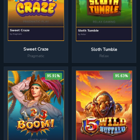
Sweet Craze
Sloth Tumble
Pragmatic
Relax
95.91%
95.63%