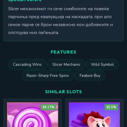
Slicer механизмот ги сече симболите на повеќе
парчиња пред евалуација на каскадата, при што
секое парче се брои независно кон добивките и
опстојува низ паѓањата.
FEATURES
Cascading Wins
Slicer Mechanic
Wild Symbol
Razor-Sharp Free Spins
Feature Buy
SIMILAR SLOTS
96.17%
95.5%