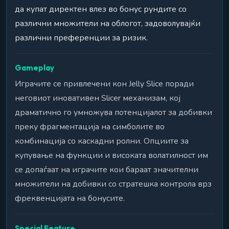
да купат директен влез во бонус рундите со
различни множители на облогот, задоволувајќи
различни преференции за ризик.
Gameplay
Играчите се привлечени кон Jelly Slice поради
неговиот иновативен Slicer механизам, кој
драматично го умножува потенцијалот за добивки
преку фрагментација на симболите во
комбинација со каскадни ролни. Опциите за
купување на функции и високата волатилност им
се допаѓаат на играчите кои бараат значителни
множители на добивки со стратешка контрола врз
фреквенцијата на бонусите.
Special Feature