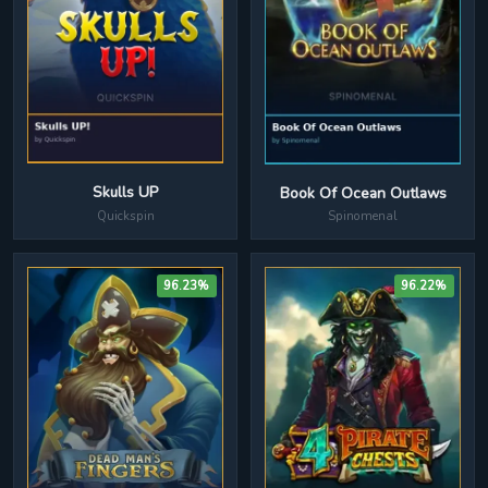
Skulls UP
Book Of Ocean Outlaws
Quickspin
Spinomenal
96.23%
96.22%