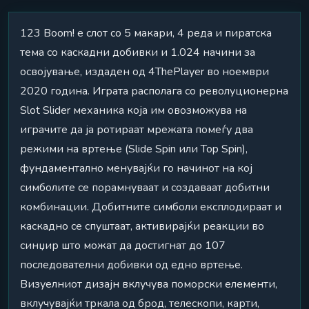
123 Boom! е слот со 5 макари, 4 реда и пиратска
тема со каскадни добивки и 1.024 начини за
освојување, издаден од 4ThePlayer во ноември
2020 година. Играта располага со револуционерна
Slot Slider механика која им овозможува на
играчите да ја ротираат мрежата помеѓу два
режими на вртење (Slide Spin или Top Spin),
фундаментално менувајќи го начинот на кој
симболите се порамнуваат и создаваат добитни
комбинации. Добитните симболи експлодираат и
каскадно се спуштаат, активирајќи реакции во
синџир што можат да достигнат до 107
последователни добивки од едно вртење.
Визуелниот дизајн вклучува поморски елементи,
вклучувајќи тркала од брод, телескопи, карти,