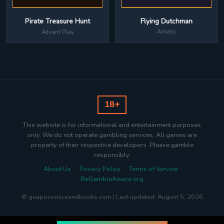
Flying Dutchman
Pirate Treasure Hunt
Amatic
Advant Play
18+
This website is for informational and entertainment purposes
only. We do not operate gambling services. All games are
property of their respective developers. Please gamble
responsibly.
About Us
·
Privacy Policy
·
Terms of Service
·
BeGambleAware.org
© guapocomicsandbooks.com | Last updated: August 5, 2026