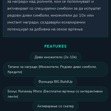
за награди над ролните, кои се пополнуваат и
активираат со специјални симболи за да испуштат
редови диви симболи, множители до 10x или
инстант награди, создавајќи ескалирачки
потенцијал за добивка на секое вртење.
FEATURES
Диви множители (2x-10x)
Тапани за награди (Множители, Редови диви симболи,
Кредити)
Функција BIG BuildUp
Бонус Runaway Rhino (Бесплатни вртења со интерактивни
ленти)
Активирање со скатер