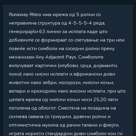
Runaway Rhino има мрежа од 5 ролни со
неправилна структура од 4-5-5-5-4 реда,
генерирајќи 63 линии за исплата каде што
добивките се формираат со слетување на три или
повеќе исти симболи на соседни ролни преку
механизам Any Adjacent Pays. Симболите
вклучуваат картички (клубови, срца, дијаманти,
пики) како ниски исплати и африкански диви
животни како зебри, носорози, нилски коњи,
вепари и крокодили како високи исплати, при што
целата мрежа од нилски коњи носи 25,20 пати
поголема од облогот. Сместена на позадина на
сончева савана со грмушки, дрвени ролни и
оптимистичка музика од рачни тапани и флејти,
играта користи стандардни диви симболи кои ги