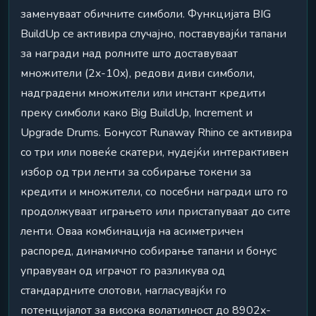
заменуваат обичните симболи. Функцијата BIG
BuildUp се активира случајно, поставувајќи тапани
за награди над ролните што доставуваат
множители (2x-10x), редови диви симболи,
надградени множители или инстант кредити
преку симболи како Big BuildUp, Increment и
Upgrade Drums. Бонусот Runaway Rhino се активира
со три или повеќе скатери, нудејќи интерактивен
избор од три ленти за собирање токени за
кредити и множители, со посебни награди што го
продолжуваат играњето или пристапуваат до сите
ленти. Оваа комбинација на асиметричен
распоред, динамично собирање тапани и бонус
управуван од играчот го разликува од
стандардните слотови, нагласувајќи го
потенцијалот за висока волатилност до 8902x-