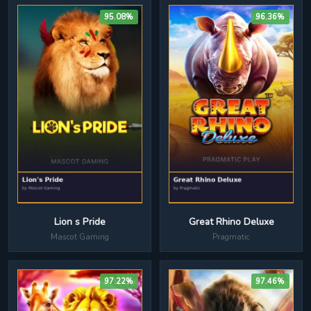
95.08%
96.36%
Great Rhino Deluxe
Lion s Pride
Pragmatic
Mascot Gaming
97.22%
97.46%