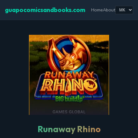
guapocomicsandbooks.com
Home
About
Runaway Rhino