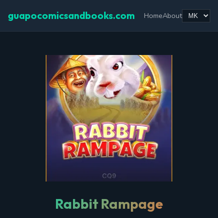
guapocomicsandbooks.com
Home
About
Rabbit Rampage