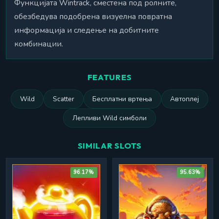
Функцијата Wintrack, сместена под ролните,
обезбедува подобрена визуелна повратна
информација и следење на добитните
комбинации.
FEATURES
Wild
Scatter
Бесплатни вртења
Автоплеј
Лепливи Wild симболи
SIMILAR SLOTS
96.17%
95.63%