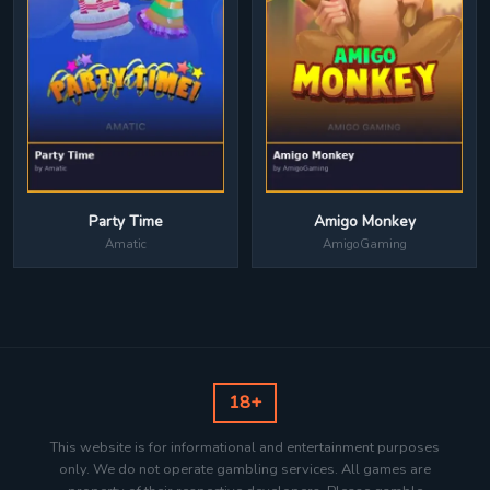
Party Time
Amigo Monkey
Amatic
AmigoGaming
18+
This website is for informational and entertainment purposes
only. We do not operate gambling services. All games are