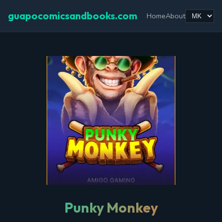
guapocomicsandbooks.com
Home
About
Punky Monkey