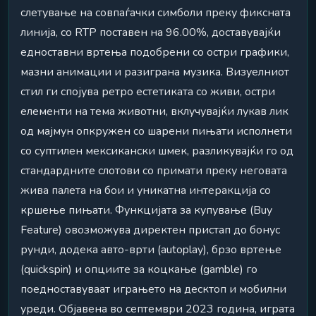
слетување на совпаѓачки симболи преку фиксната
линија, со RTP поставен на 96.00%, доставувајќи
едноставни вртења подобрени со остри графики,
мазни анимации и разиграна музика. Визуелниот
стил ги спојува ретро естетиката со живи, остри
елементи на тема животни, вклучувајќи лукав лик
од мајмун опкружен со шарени пињати исполнети
со суптилен мексикански шмек, разликувајќи го од
стандардните слотови со примати преку неговата
жива палета на бои и уникатна интеракција со
кршење пињати. Функцијата за купување (Buy
Feature) овозможува директен пристап до бонус
рунди, додека авто-врти (autoplay), брзо вртење
(quickspin) и опциите за коцкање (gamble) го
поедноставуваат играњето на десктоп и мобилни
уреди. Објавена во септември 2023 година, играта