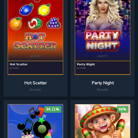
Party Night
Hot Scatter
Amatic
Amatic
96.21%
96%