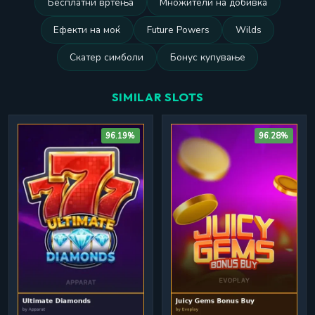
Бесплатни вртења
Множители на добивка
Ефекти на моќ
Future Powers
Wilds
Скатер симболи
Бонус купување
SIMILAR SLOTS
96.19%
96.28%