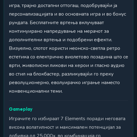
игра, трајно достапни оттогаш, подобрувајќи ја
персонализацијата и во основната игра и во бонус
рундата. Бесплатните вртења вклучуваат
континуирано напредување на мерачот за
дополнителни вртења и подобрени ефекти.
Визуелно, слотот користи неонско-светла ретро
естетика со електрично виолетово позадина што се
врти, живописни ликови на херои и гласно аудио
во стил на блокбастер, разликувајќи го преку
револуционерно, еволуирачко играње наместо
конвенционални теми.
Gameplay
Играчите го избираат 7 Elements поради неговата
висока волатилност и максимален потенцијал за
добивка од 25.000x, во комбинација со