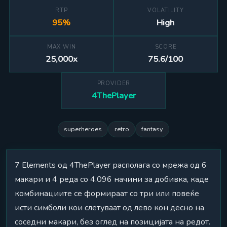
RTP
VOLATILITY
95%
High
MAX WIN
SCORE
25,000x
75.6/100
PROVIDER
4ThePlayer
superheroes
retro
fantasy
7 Elements од 4ThePlayer располага со мрежа од 6
макари и 4 реда со 4.096 начини за добивка, каде
комбинациите се формираат со три или повеќе
исти симболи кои слетуваат од лево кон десно на
соседни макари, без оглед на позицијата на редот.