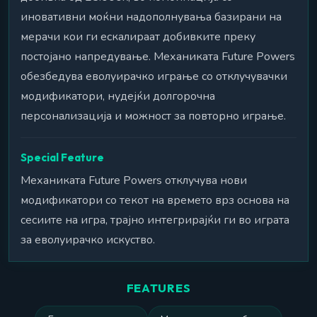
иновативни моќни надополнувања базирани на
мерачи кои ги ескалираат добивките преку
постојано напредување. Механиката Future Powers
обезбедува еволуирачко играње со отклучувачки
модификатори, нудејќи долгорочна
персонализација и можност за повторно играње.
Special Feature
Механиката Future Powers отклучува нови
модификатори со текот на времето врз основа на
сесиите на игра, трајно интегрирајќи ги во играта
за еволуирачко искуство.
FEATURES