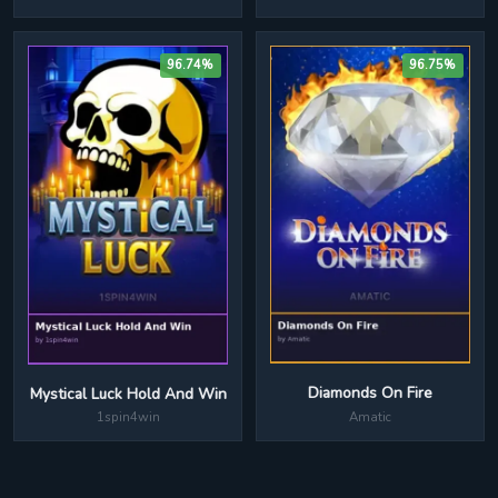
96.74%
96.75%
Diamonds On Fire
Mystical Luck Hold And Win
Amatic
1spin4win