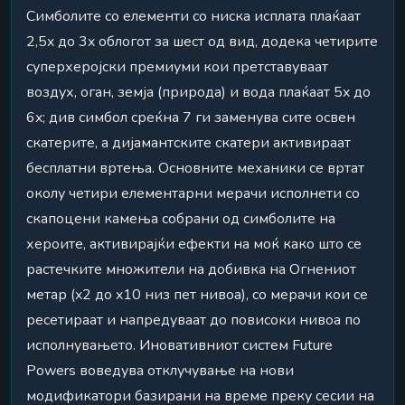
Симболите со елементи со ниска исплата плаќаат
2,5x до 3x облогот за шест од вид, додека четирите
суперхеројски премиуми кои претставуваат
воздух, оган, земја (природа) и вода плаќаат 5x до
6x; див симбол среќна 7 ги заменува сите освен
скатерите, а дијамантските скатери активираат
бесплатни вртења. Основните механики се вртат
околу четири елементарни мерачи исполнети со
скапоцени камења собрани од симболите на
хероите, активирајќи ефекти на моќ како што се
растечките множители на добивка на Огнениот
метар (x2 до x10 низ пет нивоа), со мерачи кои се
ресетираат и напредуваат до повисоки нивоа по
исполнувањето. Иновативниот систем Future
Powers воведува отклучување на нови
модификатори базирани на време преку сесии на