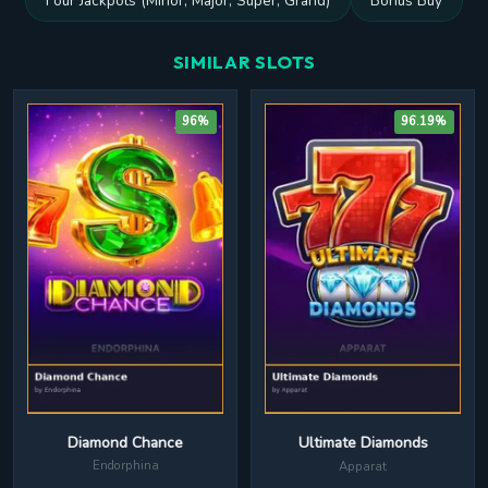
Four Jackpots (Minor, Major, Super, Grand)
Bonus Buy
SIMILAR SLOTS
96%
96.19%
Diamond Chance
Ultimate Diamonds
Endorphina
Apparat