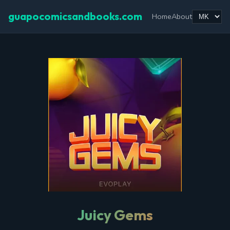
guapocomicsandbooks.com
Home
About
Juicy Gems