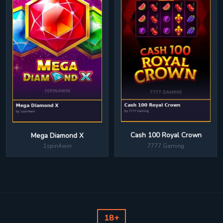
Cash 100 Royal Crown
Mega Diamond X
7777 Gaming
1spin4win
18+