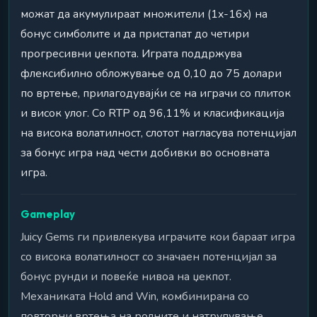
можат да акумулираат множители (1x-16x) на
бонус симболите и да пристапат до четири
прогресивни џекпота. Играта поддржува
флексибилно обложување од 0,10 до 75 долари
по вртење, прилагодувајќи се на играчи со плиток
и висок улог. Со RTP од 96,11% и класификација
на висока волатилност, слотот нагласува потенцијал
за бонус игра над чести добивки во основната
игра.
Gameplay
Juicy Gems ги привлекува играчите кои бараат игра
со висока волатилност со значаен потенцијал за
бонус рунди и повеќе нивоа на џекпот.
Механиката Hold and Win, комбинирана со
повторни вртења на ролните и натрупување