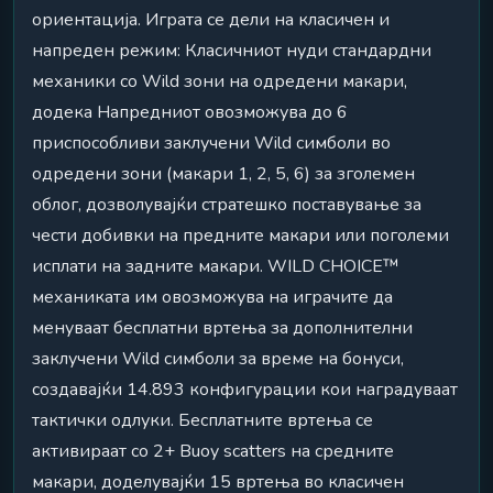
ориентација. Играта се дели на класичен и
напреден режим: Класичниот нуди стандардни
механики со Wild зони на одредени макари,
додека Напредниот овозможува до 6
приспособливи заклучени Wild симболи во
одредени зони (макари 1, 2, 5, 6) за зголемен
облог, дозволувајќи стратешко поставување за
чести добивки на предните макари или поголеми
исплати на задните макари. WILD CHOICE™
механиката им овозможува на играчите да
менуваат бесплатни вртења за дополнителни
заклучени Wild симболи за време на бонуси,
создавајќи 14.893 конфигурации кои наградуваат
тактички одлуки. Бесплатните вртења се
активираат со 2+ Buoy scatters на средните
макари, доделувајќи 15 вртења во класичен