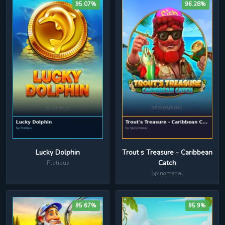
95.07%
96.28%
Trout s Treasure - Caribbean
Lucky Dolphin
Catch
Platipus
Spinomenal
95.67%
95.9%