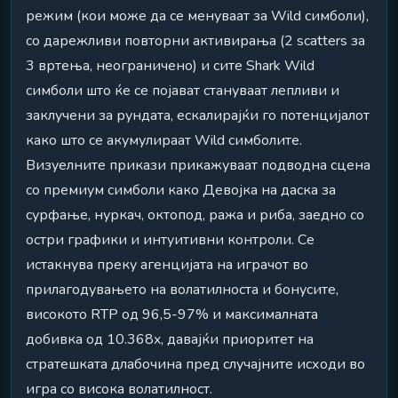
режим (кои може да се менуваат за Wild симболи),
со дарежливи повторни активирања (2 scatters за
3 вртења, неограничено) и сите Shark Wild
симболи што ќе се појават стануваат лепливи и
заклучени за рундата, ескалирајќи го потенцијалот
како што се акумулираат Wild симболите.
Визуелните прикази прикажуваат подводна сцена
со премиум симболи како Девојка на даска за
сурфање, нуркач, октопод, ража и риба, заедно со
остри графики и интуитивни контроли. Се
истакнува преку агенцијата на играчот во
прилагодувањето на волатилноста и бонусите,
високото RTP од 96,5-97% и максималната
добивка од 10.368x, давајќи приоритет на
стратешката длабочина пред случајните исходи во
игра со висока волатилност.