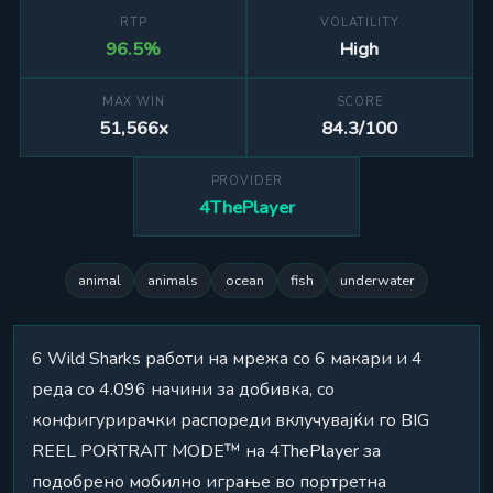
RTP
VOLATILITY
96.5%
High
MAX WIN
SCORE
51,566x
84.3/100
PROVIDER
4ThePlayer
animal
animals
ocean
fish
underwater
6 Wild Sharks работи на мрежа со 6 макари и 4
реда со 4.096 начини за добивка, со
конфигурирачки распореди вклучувајќи го BIG
REEL PORTRAIT MODE™ на 4ThePlayer за
подобрено мобилно играње во портретна