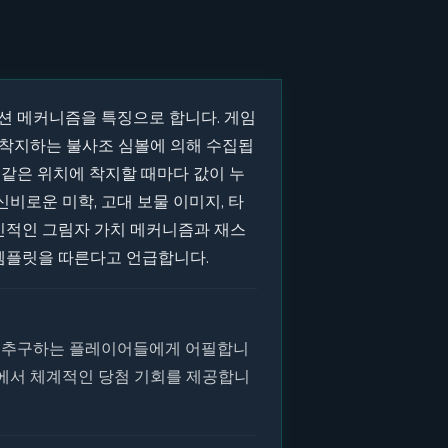
 컬렉션 메커니즘을 특징으로 합니다. 게임
에 착지하는 불사조 심볼에 의해 수집됩
 같은 위치에 착지할 때마다 값이 누
비로운 미학, 고대 보물 이미지, 타
 혁신적인 그림자 가치 메커니즘과 재스
 템플릿을 따른다고 언급합니다.
레이를 추구하는 플레이어들에게 어필합니
내에서 체계적인 당첨 기회를 제공합니