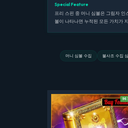
Special Feature
프리 스핀 중 머니 심볼은 그림자 인
볼이 나타나면 누적된 모든 가치가 
머니 심볼 수집
불사조 수집 
96