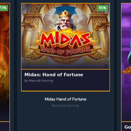
.73%
95%
Midas Hand of Fortune
Mancala Gaming