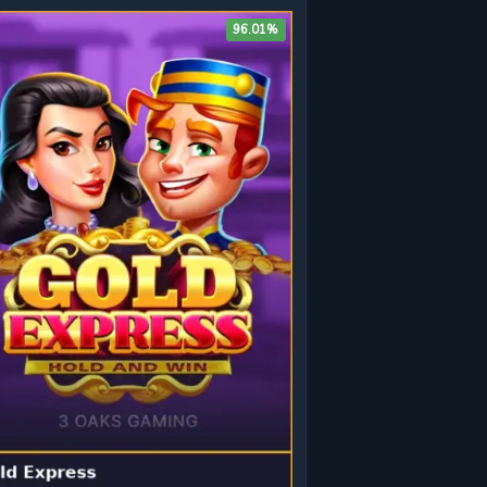
96.01%