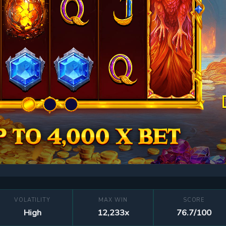
VOLATILITY
MAX WIN
SCORE
High
12,233x
76.7/100