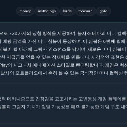
money
mythology
birds
treasure
gold
릴, 3행 슬롯으로 729가지의 당첨 방식을 제공하며, 불사조 테마의 머니
지의 베팅 금액을 가진 머니 심볼이 등장하며, 이 심볼은 6번째 릴
 심볼이 릴 아래에 그림자 인스턴스를 남기며, 새로운 머니 심볼이
한 지급금을 얻을 수 있는 잠재력을 만듭니다. 시각적인 표현은 신
tic Play의 시그니처 애니메이션 스타일로 렌더링합니다. 게임은
개발사의 포트폴리오에서 흔히 볼 수 있는 공식적인 머니 컬렉션
독특한 머니 축적 메커니즘으로 긴장감을 고조시키는 고변동성 게임 플
 심볼과 그림자 가치가 쌓일 가능성은 예측 불가능한 게임 구조 