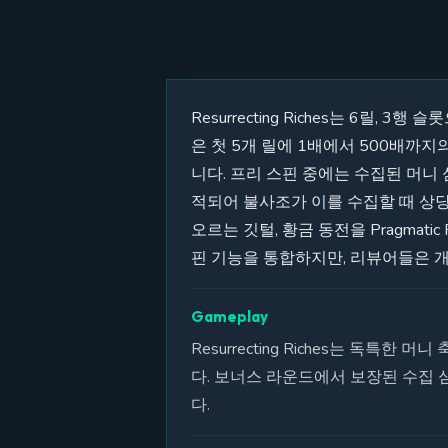
Resurrecting Riches는 6
은 첫 5개 릴에 1배에서 500배까
니다. 프리 스핀 중에는 수집된 머니
적되어 불사조가 이를 수집할 때 상당
오르는 깃털, 황금 동전을 Pragma
핀 기능을 통합하지만, 리뷰어들은 
Gameplay
Resurrecting Riches는 
다. 보너스 라운드에서 보장된 수집
다.