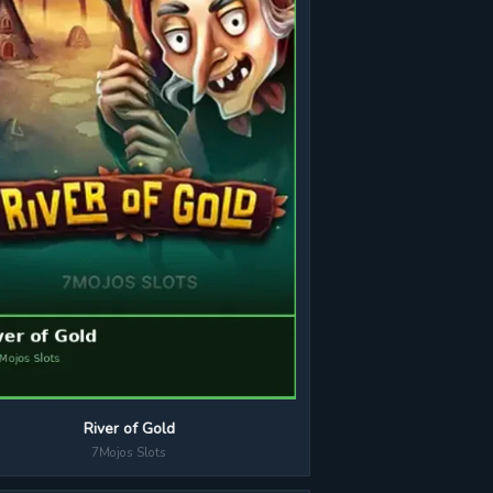
River of Gold
7Mojos Slots