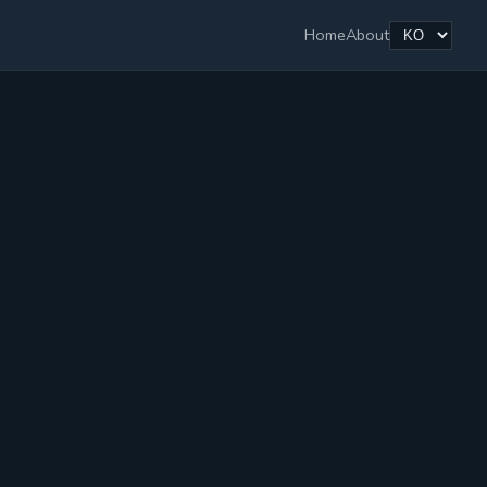
Home
About