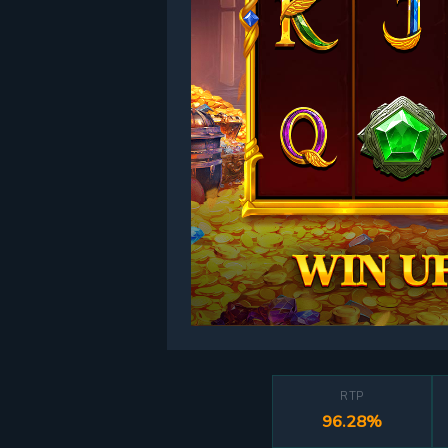
RTP
96.28%