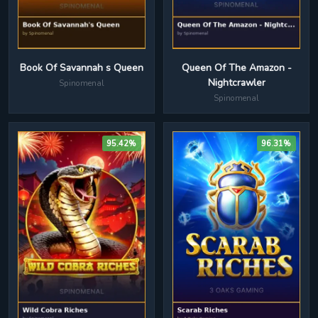
Queen Of The Amazon -
Book Of Savannah s Queen
Nightcrawler
Spinomenal
Spinomenal
95.42%
96.31%