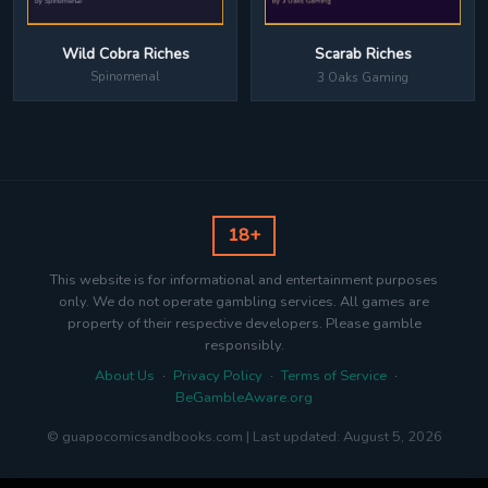
Wild Cobra Riches
Scarab Riches
Spinomenal
3 Oaks Gaming
18+
This website is for informational and entertainment purposes
only. We do not operate gambling services. All games are
property of their respective developers. Please gamble
responsibly.
About Us
·
Privacy Policy
·
Terms of Service
·
BeGambleAware.org
© guapocomicsandbooks.com | Last updated: August 5, 2026