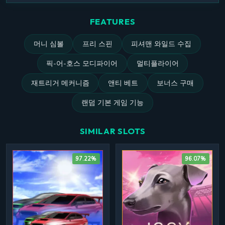
FEATURES
머니 심볼
프리 스핀
피셔맨 와일드 수집
픽-어-호스 모디파이어
멀티플라이어
재트리거 메커니즘
앤티 베트
보너스 구매
랜덤 기본 게임 기능
SIMILAR SLOTS
97.22%
96.07%