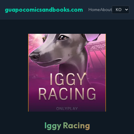
guapocomicsandbooks.com
Home
About
Iggy Racing