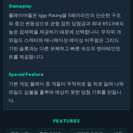
Gameplay
플레이어들은 Iggy Racing을 5페이라인의 단순한 구조
와 중간 변동성으로 균형 잡힌 당첨금과 최대 8513배의
높은 잠재력을 제공하기 때문에 선택합니다. 무작위 개
와일드 스캐터와 애니메이션 레이싱 비주얼은 그리드
기반 슬롯과는 다른 유쾌하고 빠른 속도의 엔터테인먼
트를 제공합니다.
Special Feature
기본 게임 플레이 중 개들이 무작위로 릴 위로 달려 나와
와일드 심볼을 흩뿌려 예상치 못한 당첨 기회를 만듭니
다.
FEATURES