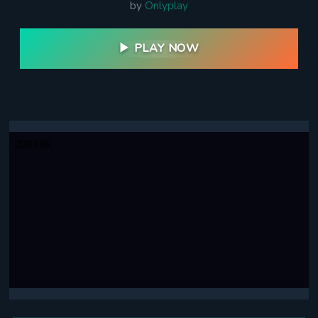
by
Onlyplay
▶ PLAY NOW