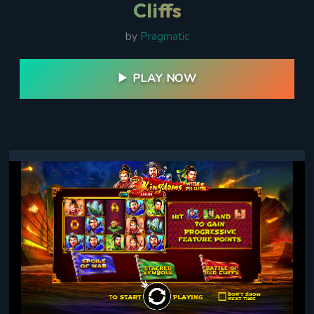
Cliffs
by
Pragmatic
▶ PLAY NOW