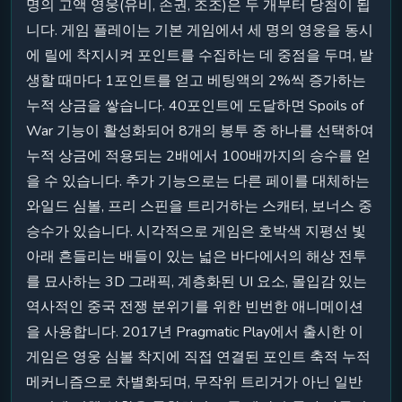
명의 고액 영웅(유비, 손권, 조조)은 두 개부터 당첨이 됩
니다. 게임 플레이는 기본 게임에서 세 명의 영웅을 동시
에 릴에 착지시켜 포인트를 수집하는 데 중점을 두며, 발
생할 때마다 1포인트를 얻고 베팅액의 2%씩 증가하는
누적 상금을 쌓습니다. 40포인트에 도달하면 Spoils of
War 기능이 활성화되어 8개의 봉투 중 하나를 선택하여
누적 상금에 적용되는 2배에서 100배까지의 승수를 얻
을 수 있습니다. 추가 기능으로는 다른 페이를 대체하는
와일드 심볼, 프리 스핀을 트리거하는 스캐터, 보너스 중
승수가 있습니다. 시각적으로 게임은 호박색 지평선 빛
아래 흔들리는 배들이 있는 넓은 바다에서의 해상 전투
를 묘사하는 3D 그래픽, 계층화된 UI 요소, 몰입감 있는
역사적인 중국 전쟁 분위기를 위한 빈번한 애니메이션
을 사용합니다. 2017년 Pragmatic Play에서 출시한 이
게임은 영웅 심볼 착지에 직접 연결된 포인트 축적 누적
메커니즘으로 차별화되며, 무작위 트리거가 아닌 일반