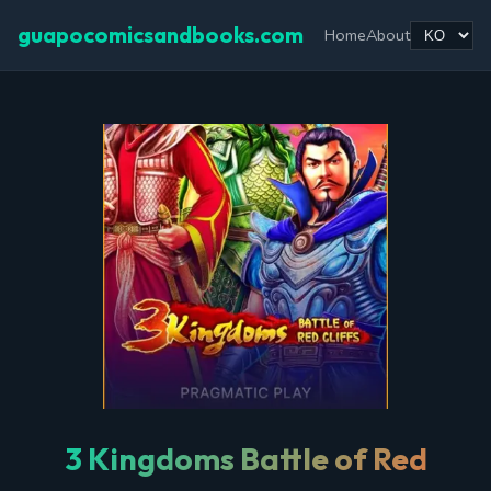
guapocomicsandbooks.com
Home
About
3 Kingdoms Battle of Red