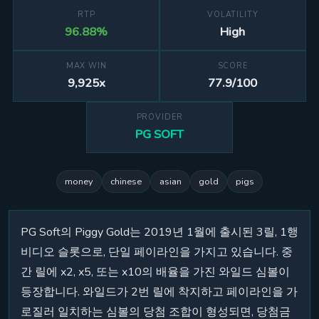
RTP
VOLATILITY
96.88%
High
MAX WIN
SCORE
9,925x
77.9/100
PROVIDER
PG SOFT
money
chinese
asian
gold
pigs
PG Soft의 Piggy Gold는 2019년 1월에 출시된 3릴, 1행
비디오 슬롯으로, 단일 페이라인을 가지고 있습니다. 중
간 릴에 x2, x5, 또는 x10의 배율을 가진 와일드 심볼이
등장합니다. 와일드가 2번 릴에 착지하고 페이라인을 가
로질러 일치하는 심볼의 당첨 조합이 형성되면, 당첨금