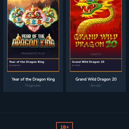
Year of the Dragon King
Grand Wild Dragon 20
Pragmatic
Amatic
18+