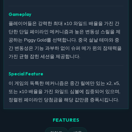
Gameplay
플레이어들은 강력한 최대 x10 와일드 배율을 가진 간
단한 단일 페이라인 메커니즘과 높은 변동성 스릴을 제
공하는 Piggy Gold를 선택합니다. 중국 설날 테마와 중
간 변동성은 기능 과부하 없이 슈퍼 메가 윈의 잠재력을
가진 균형 잡힌 세션을 제공합니다.
Special Feature
이 게임의 독특한 메커니즘은 중간 릴에만 있는 x2, x5,
또는 x10 배율을 가진 와일드 심볼에 집중되어 있으며,
정렬된 페이라인 당첨금을 해당 값만큼 증폭시킵니다.
FEATURES