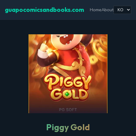
guapocomicsandbooks.com
Home
About
Piggy Gold