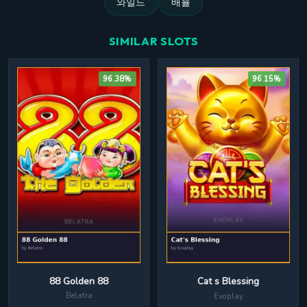
와일드
배율
SIMILAR SLOTS
96.38%
96.15%
88 Golden 88
Cat s Blessing
Belatra
Evoplay