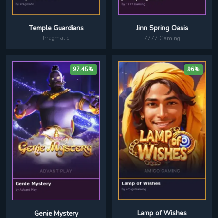
Temple Guardians
Jinn Spring Oasis
Pragmatic
7777 Gaming
97.45%
96%
Lamp of Wishes
Genie Mystery