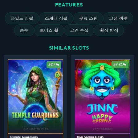
FEATURES
와일드 심볼
스캐터 심볼
무료 스핀
고정 잭팟
승수
보너스 휠
코인 수집
확장 방식
SIMILAR SLOTS
96.4%
97.31%