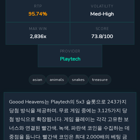
RTP
VOLATILITY
95.74%
Med-High
MAX WIN
SCORE
2,836x
73.8/100
PROVIDER
Playtech
asian
animals
snakes
treasure
Goood Heavens는 Playtech의 5x3 슬롯으로 243가지
당첨 방식을 제공하며, 무료 게임 중에는 3,125가지 당
첨 방식으로 확장됩니다. 게임 플레이는 각각 고유한 보
너스와 연결된 빨간색, 녹색, 파란색 코인을 수집하는 데
중점을 둡니다. 빨간색 코인은 최대 2,000배의 베팅 금