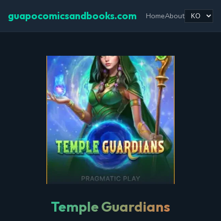
guapocomicsandbooks.com
Home
About
Temple Guardians