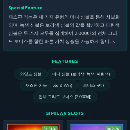
Special Feature
재스핀 기능은 세 가지 유형의 머니 심볼을 통해 차별화
되며, 녹색 심볼은 보라색 심볼의 값을 합산하고 파란색
심볼은 두 가지 모두를 집계하여 2,000배의 전체 그리
드 보너스를 향한 빠른 가치 상승을 가능하게 합니다.
FEATURES
와일드 심볼
머니 심볼 (보라색, 녹색, 파란색)
재스핀 기능 (Hold & Win)
보너스 구매
전체 그리드 보너스 (2,000배)
SIMILAR SLOTS
96.31%
96.21%