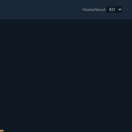
Home
About
s