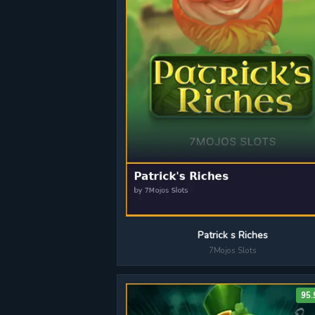
Patrick s Riches
7Mojos Slots
95