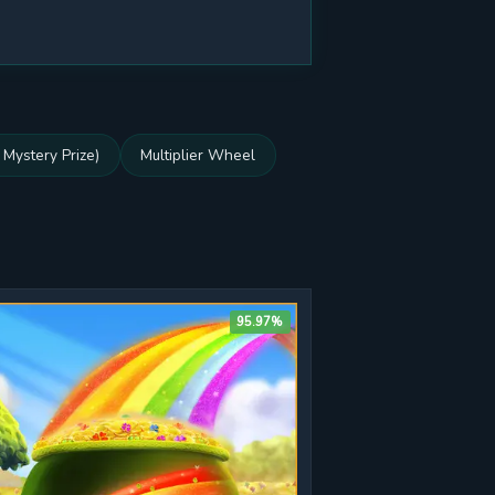
 Mystery Prize)
Multiplier Wheel
95.97%