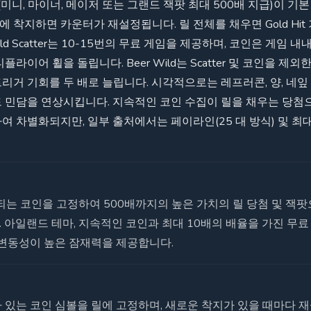
(미니, 마이너, 메이저 또는 그랜드 잭팟 최대 500배 지급)이 기
 착지하면 카운터가 재설정됩니다. 릴 전체를 채우면 Gold Hit
Gold Scatter는 10-15번의 무료 게임을 제공하며, 코인은 게임
이어 휠을 돌립니다. Beer Wild는 Scatter 및 코인을 제외한 일
 트리거 기회를 두 배로 늘립니다. 시각적으로는 레프러콘, 양, 네잎
드 민담을 연상시킵니다. 지속적인 코인 수집이 릴을 채우는 당첨
 차별화되지만, 일부 출처에서는 페이라인(25 대 방식) 및 최대 
 코인을 고정하여 500배까지의 높은 가치의 릴 당첨 및 잭팟으로
아일랜드 테마, 지속적인 코인과 최대 10배의 배율을 가진 무료 게
 변동성이 높은 잠재력을 제공합니다.
운터가 있는 코인 심볼을 릴에 고정하며, 새로운 착지가 있을 때마다