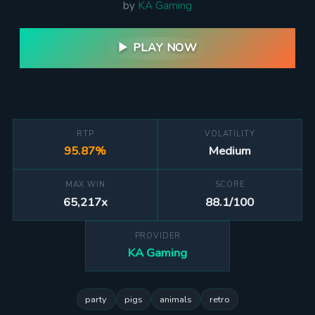
by
KA Gaming
▶ PLAY NOW
RTP
VOLATILITY
95.87%
Medium
MAX WIN
SCORE
65,217x
88.1/100
PROVIDER
KA Gaming
party
pigs
animals
retro