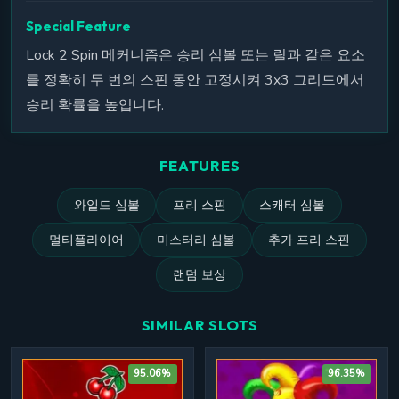
Special Feature
Lock 2 Spin 메커니즘은 승리 심볼 또는 릴과 같은 요소
를 정확히 두 번의 스핀 동안 고정시켜 3x3 그리드에서
승리 확률을 높입니다.
FEATURES
와일드 심볼
프리 스핀
스캐터 심볼
멀티플라이어
미스터리 심볼
추가 프리 스핀
랜덤 보상
SIMILAR SLOTS
95.06%
96.35%