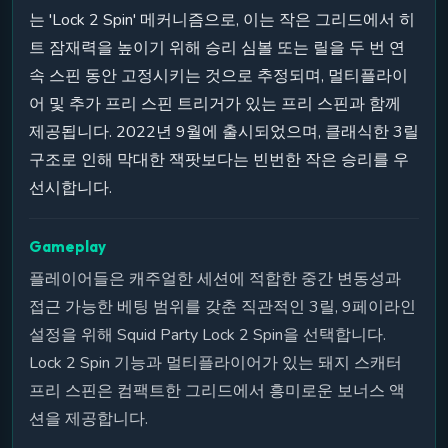
는 'Lock 2 Spin' 메커니즘으로, 이는 작은 그리드에서 히
트 잠재력을 높이기 위해 승리 심볼 또는 릴을 두 번 연
속 스핀 동안 고정시키는 것으로 추정되며, 멀티플라이
어 및 추가 프리 스핀 트리거가 있는 프리 스핀과 함께
제공됩니다. 2022년 9월에 출시되었으며, 클래식한 3릴
구조로 인해 막대한 잭팟보다는 빈번한 작은 승리를 우
선시합니다.
Gameplay
플레이어들은 캐주얼한 세션에 적합한 중간 변동성과
접근 가능한 베팅 범위를 갖춘 직관적인 3릴, 9페이라인
설정을 위해 Squid Party Lock 2 Spin을 선택합니다.
Lock 2 Spin 기능과 멀티플라이어가 있는 돼지 스캐터
프리 스핀은 컴팩트한 그리드에서 흥미로운 보너스 액
션을 제공합니다.