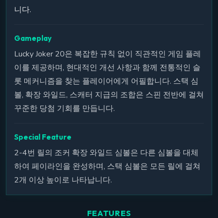
니다.
Gameplay
Lucky Joker 20은 복잡한 규칙 없이 직관적인 게임 플레
이를 제공하며, 현대적인 개선 사항과 함께 전통적인 슬
롯 메커니즘을 찾는 플레이어에게 어필합니다. 스택 심
볼, 확장 와일드, 스캐터 지급의 조합은 스핀 전반에 걸쳐
꾸준한 당첨 기회를 만듭니다.
Special Feature
2-4번 릴의 조커 확장 와일드 심볼은 다른 심볼을 대체
하여 페이라인을 완성하며, 스택 심볼은 모든 릴에 걸쳐
2개 이상 높이로 나타납니다.
FEATURES