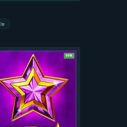
기능
96%