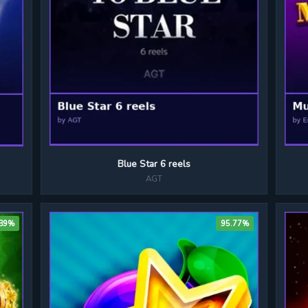
Blue Star 6 reels
AGT
.89%
95.77%