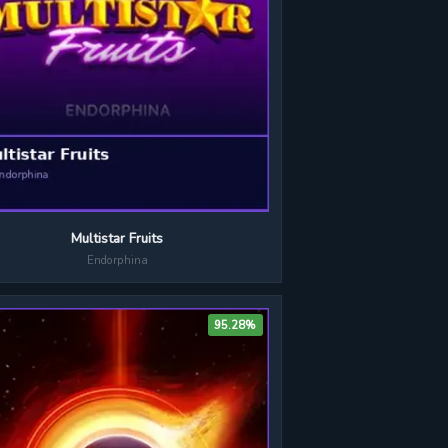
Multistar Fruits
Endorphina
95.28%