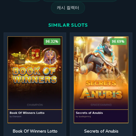
캐시 컬렉터
SIMILAR SLOTS
96.32%
96.69%
Book Of Winners Lotto
Secrets of Anubis