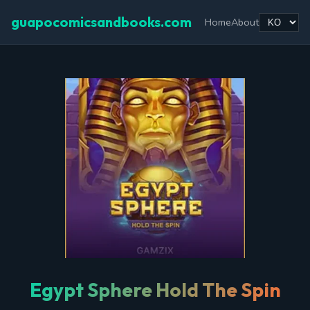
guapocomicsandbooks.com
Home
About
Egypt Sphere Hold The Spin