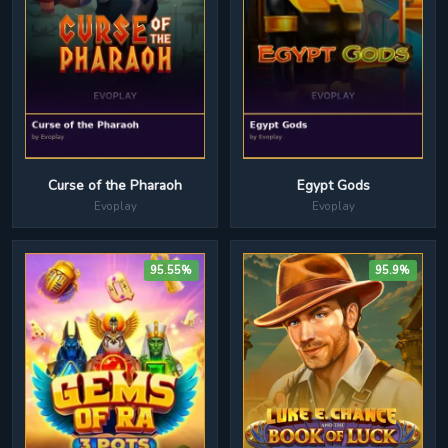
Egypt Gods
Curse of the Pharaoh
Evoplay
Evoplay
95.55%
95.9%