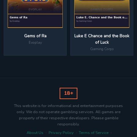
Gems of Ra
Luke E Chance and the Book
of Luck
Evoplay
Gaming Corps
18+
This website is for informational and entertainment purposes
only. We do not operate gambling services. All games are
property of their respective developers. Please gamble
responsibly.
About Us
·
Privacy Policy
·
Terms of Service
·