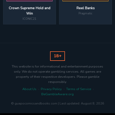
Crown Supreme Hold and
Reel Banks
Win
Pragmatic
ICONIC21
18+
This website is for informational and entertainment purposes
only. We do not operate gambling services. All games are
property of their respective developers. Please gamble
responsibly.
About Us
·
Privacy Policy
·
Terms of Service
·
BeGambleAware.org
© guapocomicsandbooks.com | Last updated: August 8, 2026