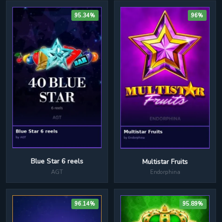
95.34%
96%
Blue Star 6 reels
Multistar Fruits
AGT
Endorphina
96.14%
95.89%