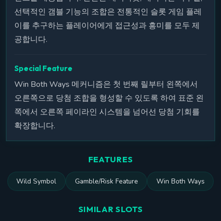
선택적인 갬블 기능의 조합은 전통적인 슬롯 게임 플레
이를 추구하는 플레이어에게 접근성과 흥미를 모두 제
공합니다.
Special Feature
Win Both Ways 메커니즘은 첫 번째 릴부터 왼쪽에서
오른쪽으로 당첨 조합을 형성할 수 있도록 하여 표준 왼
쪽에서 오른쪽 페이라인 시스템을 넘어선 당첨 기회를
확장합니다.
FEATURES
Wild Symbol
Gamble/Risk Feature
Win Both Ways
SIMILAR SLOTS