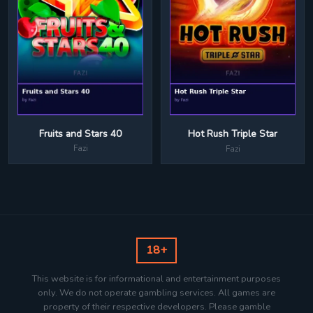
Fruits and Stars 40
Hot Rush Triple Star
Fazi
Fazi
18+
This website is for informational and entertainment purposes
only. We do not operate gambling services. All games are
property of their respective developers. Please gamble