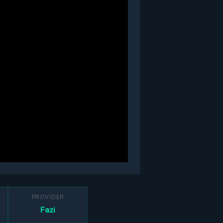
PROVIDER
Fazi