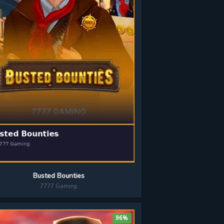
Busted Bounties
7777 Gaming
96%