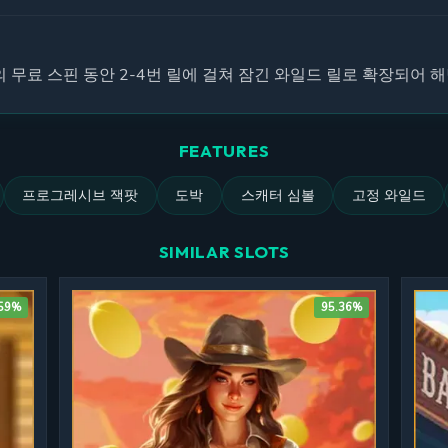
의 무료 스핀 동안 2-4번 릴에 걸쳐 잠긴 와일드 릴로 확장되어 
FEATURES
프로그레시브 잭팟
도박
스캐터 심볼
고정 와일드
SIMILAR SLOTS
.59%
95.36%