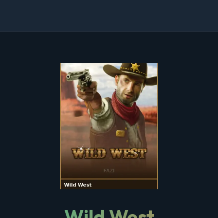
Wild West