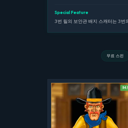
Special Feature
3번 릴의 보안관 배지 스캐터는 3번
무료 스핀
94