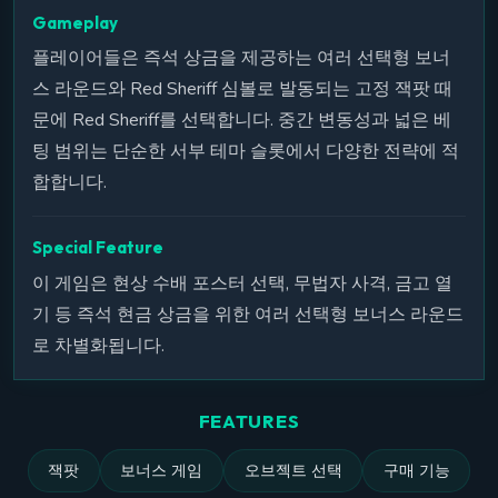
Gameplay
플레이어들은 즉석 상금을 제공하는 여러 선택형 보너
스 라운드와 Red Sheriff 심볼로 발동되는 고정 잭팟 때
문에 Red Sheriff를 선택합니다. 중간 변동성과 넓은 베
팅 범위는 단순한 서부 테마 슬롯에서 다양한 전략에 적
합합니다.
Special Feature
이 게임은 현상 수배 포스터 선택, 무법자 사격, 금고 열
기 등 즉석 현금 상금을 위한 여러 선택형 보너스 라운드
로 차별화됩니다.
FEATURES
잭팟
보너스 게임
오브젝트 선택
구매 기능