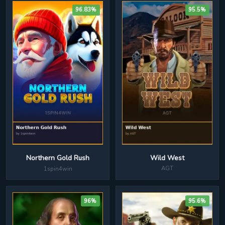
96.83%
95.5%
Wild West
Northern Gold Rush
AGT
1spin4win
96%
95.6%