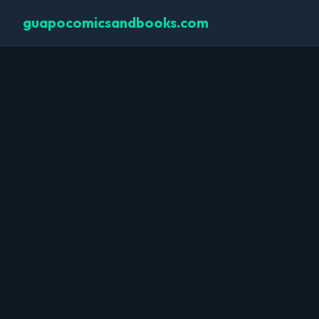
guapocomicsandbooks.com