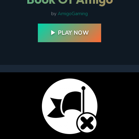
by
AmigoGaming
▶ PLAY NOW