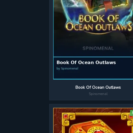
Book Of Ocean Outlaws
Spinomenal