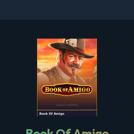
Book Of Amigo