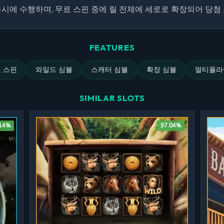
시에 수행하며, 무료 스핀 중에 릴 전체에 세로로 확장되어 당첨
FEATURES
 스핀
와일드 심볼
스캐터 심볼
확장 심볼
멀티플라
SIMILAR SLOTS
.14%
97.04%