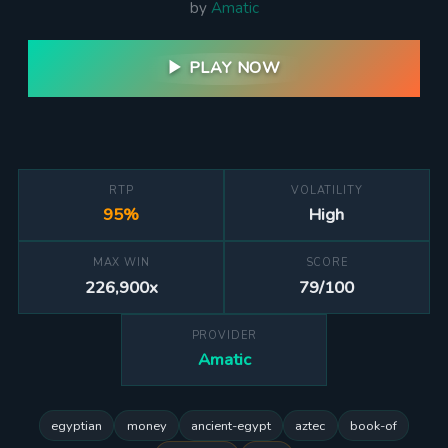
by
Amatic
▶ PLAY NOW
RTP
VOLATILITY
95%
High
MAX WIN
SCORE
226,900x
79/100
PROVIDER
Amatic
egyptian
money
ancient-egypt
aztec
book-of