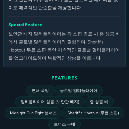
이도 매력적인 단순함을 제공합니다.
Special Feature
보안관 배지 멀티플라이어는 각 스핀 종료 시 총 상금 바
에서 글로벌 멀티플라이어와 결합되며, Sheriff's
Hootout 무료 스핀 동안 지속적인 글로벌 멀티플라이어
를 업그레이드하여 복합적인 상승을 이룹니다.
FEATURES
연쇄 폭발
글로벌 멀티플라이어
멀티플라이어 심볼 (보안관 배지)
총 상금 바
Midnight Gun Fight 보너스
Sheriff's Hootout (무료 스핀)
보너스 구매