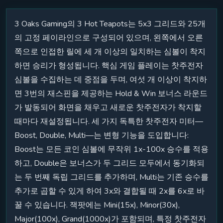
3 Oaks Gaming의 3 Hot Teapots는 5x3 그리드와 25개
의 고정 페이라인으로 구성되어 있으며, 왼쪽에서 오른
쪽으로 인접한 릴에 세 개 이상의 일치하는 심볼이 착지
하면 승리가 형성됩니다. 핵심 게임 플레이는 찻주전자
심볼을 수집하는 데 중점을 두며, 여섯 개 이상이 착지하
면 3번의 재스핀을 제공하는 Hold & Win 보너스 라운드
가 발동되어 화면을 채우고 새로운 찻주전자가 착지할
때마다 재설정됩니다. 세 가지 독특한 찻주전자 미터—
Boost, Double, Multi—는 변형 기능을 도입합니다:
Boost는 모든 코인 심볼에 무작위 1x-100x 승수를 적용
하고, Double은 보너스가 두 그리드 모두에서 동기화되
는 두 번째 독립 그리드를 추가하며, Multi는 기존 승수를
추가로 곱할 수 있게 하여 3x와 결합될 때 2x를 6x로 바
꿀 수 있습니다. 잭팟에는 Mini(15x), Minor(30x),
Major(100x), Grand(1000x)가 포함되며, 특정 찻주전자