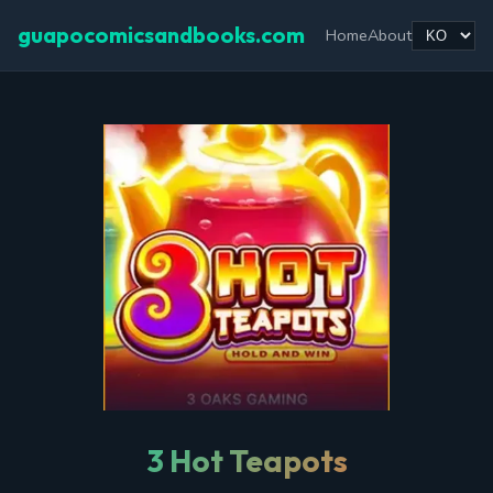
guapocomicsandbooks.com
Home
About
3 Hot Teapots