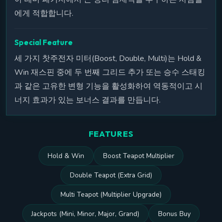
에게 적합합니다.
Special Feature
세 가지 찻주전자 미터(Boost, Double, Multi)는 Hold &
Win 재스핀 중에 두 번째 그리드 추가 또는 승수 스태킹
과 같은 고유한 변형 기능을 활성화하여 역동적이고 시
너지 효과가 있는 보너스 결과를 만듭니다.
FEATURES
Hold & Win
Boost Teapot Multiplier
Double Teapot (Extra Grid)
Multi Teapot (Multiplier Upgrade)
Jackpots (Mini, Minor, Major, Grand)
Bonus Buy