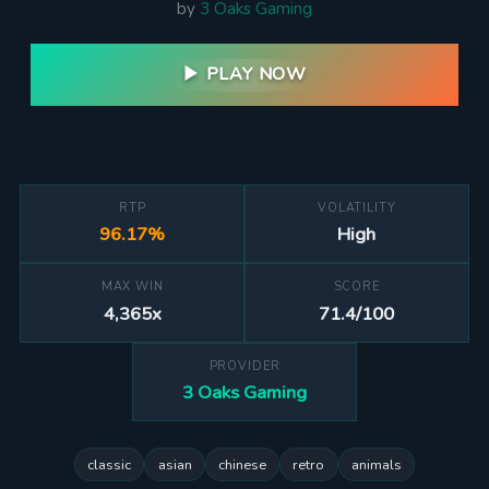
by
3 Oaks Gaming
▶ PLAY NOW
RTP
VOLATILITY
96.17%
High
MAX WIN
SCORE
4,365x
71.4/100
PROVIDER
3 Oaks Gaming
classic
asian
chinese
retro
animals