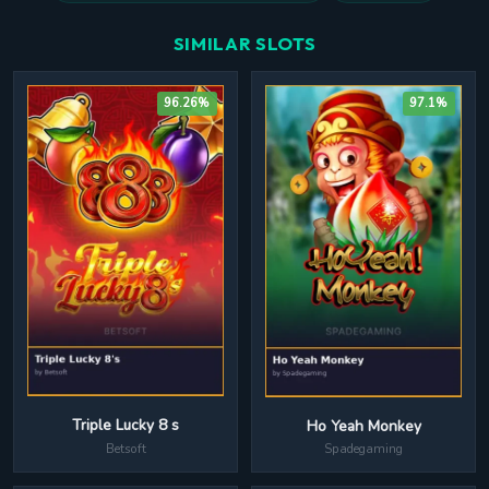
SIMILAR SLOTS
96.26%
97.1%
Triple Lucky 8 s
Ho Yeah Monkey
Betsoft
Spadegaming