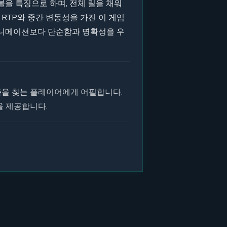
심볼을 특징으로 하며, 전체 릴을 채워
 RTP와 중간 변동성을 가진 이 게임
애니메이션보다 단순함과 명확성을 우
니즘을 찾는 플레이어에게 어필합니다.
을 제공합니다.