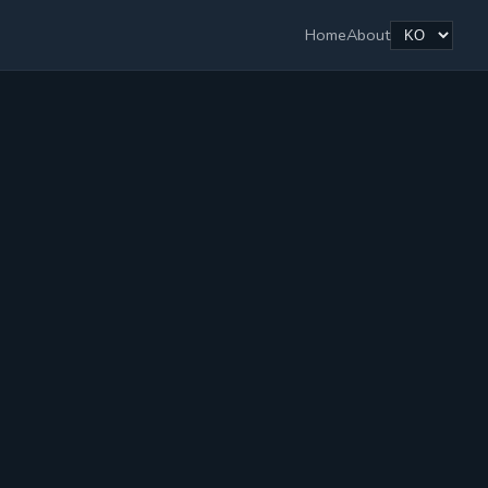
Home
About