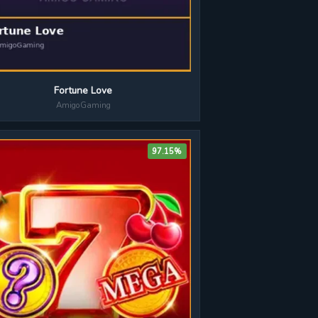
Fortune Love
AmigoGaming
97.15%