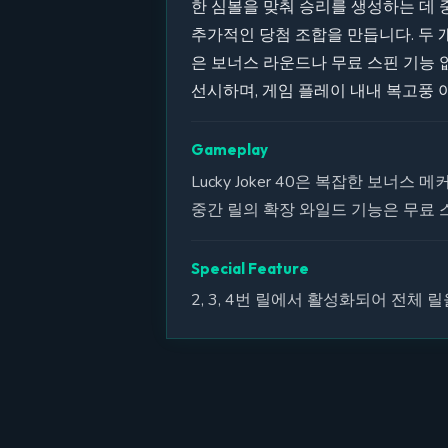
한 심볼을 맞춰 승리를 생성하는 데 중
추가적인 당첨 조합을 만듭니다. 두 개
은 보너스 라운드나 무료 스핀 기능
선시하며, 게임 플레이 내내 복고풍
Gameplay
Lucky Joker 40은 복잡한 보
중간 릴의 확장 와일드 기능은 무료
Special Feature
2, 3, 4번 릴에서 활성화되어 전체