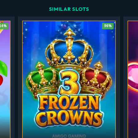
SIMILAR SLOTS
.14%
96%