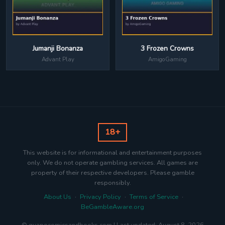
Jumanji Bonanza
3 Frozen Crowns
Advant Play
AmigoGaming
18+
This website is for informational and entertainment purposes
only. We do not operate gambling services. All games are
property of their respective developers. Please gamble
responsibly.
About Us
·
Privacy Policy
·
Terms of Service
·
BeGambleAware.org
© guapocomicsandbooks.com | Last updated: August 8, 2026