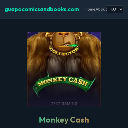
guapocomicsandbooks.com
Home
About
Monkey Cash