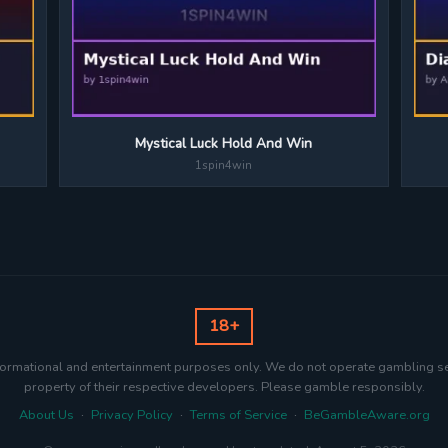
Mystical Luck Hold And Win
1spin4win
18+
nformational and entertainment purposes only. We do not operate gambling s
property of their respective developers. Please gamble responsibly.
About Us
·
Privacy Policy
·
Terms of Service
·
BeGambleAware.org