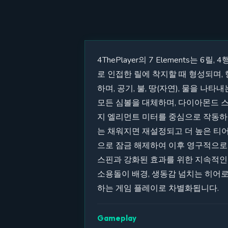
4ThePlayer의 7 Elements는
로 인접한 릴에 착지할 때 형성되며, 
하며, 공기, 불, 땅(자연), 물을 
모든 심볼을 대체하며, 다이아몬드 
지 엘리먼트 미터를 중심으로 작동하며
는 채워지면 재설정되고 더 높은 티어로
으로 잠금 해제하여 이후 영구적으로 
스핀과 강화된 효과를 위한 지속적인
소용돌이 배경, 생동감 넘치는 히어
하는 게임 플레이로 차별화됩니다.
Gameplay