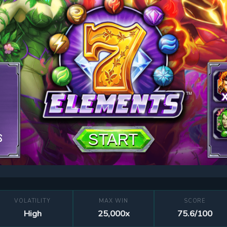
VOLATILITY
MAX WIN
SCORE
High
25,000x
75.6/100