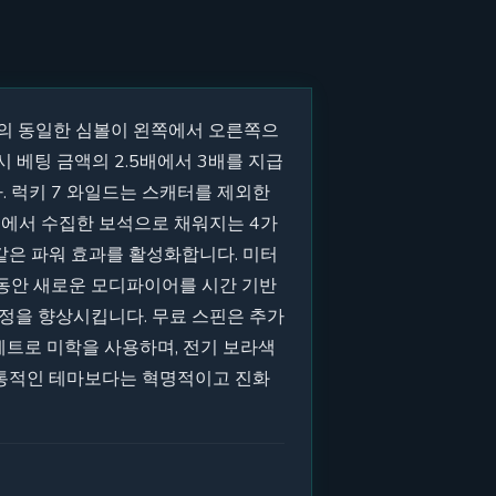
개 이상의 동일한 심볼이 왼쪽에서 오른쪽으
시 베팅 금액의 2.5배에서 3배를 지급
다. 럭키 7 와일드는 스캐터를 제외한
볼에서 수집한 보석으로 채워지는 4가
 같은 파워 효과를 활성화합니다. 미터
션 동안 새로운 모디파이어를 시간 기반
설정을 향상시킵니다. 무료 스핀은 추가
레트로 미학을 사용하며, 전기 보라색
전통적인 테마보다는 혁명적이고 진화