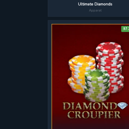
Ultimate Diamonds
Apparat
97