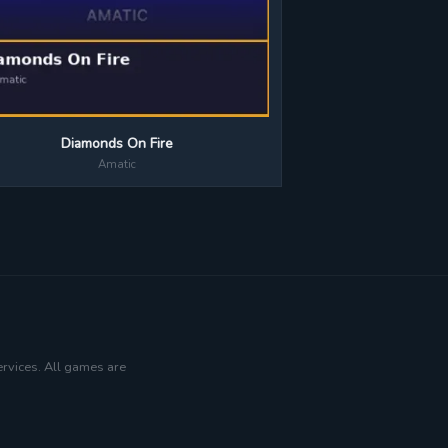
Diamonds On Fire
Amatic
ervices. All games are