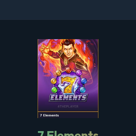
7 Elements