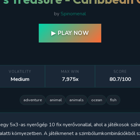
by
Spinomenal
▶ PLAY NOW
VOLATILITY
MAX WIN
SCORE
Medium
7,975x
80.7/100
adventure
animal
animals
ocean
fish
 egy 5x3-as nyerőgép 10 fix nyerővonallal, ahol a játékosok szín
 víz alatti környezetben. A játékmenet a szimbólumkombinációkbó