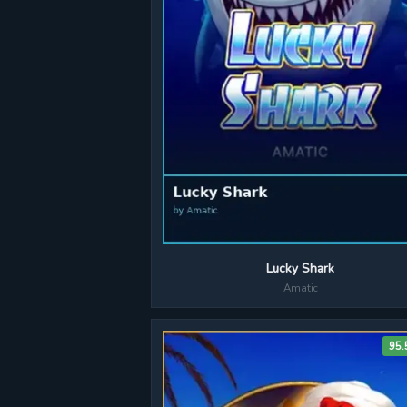
Lucky Shark
Amatic
95