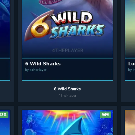
6 Wild Sharks
4ThePlayer
.53%
96%