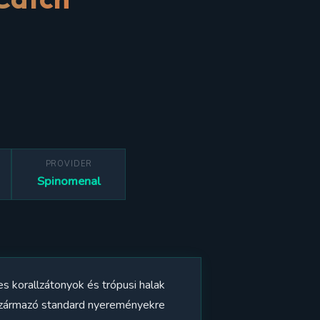
PROVIDER
Spinomenal
es korallzátonyok és trópusi halak
l származó standard nyereményekre