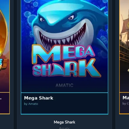
Mega Shark
Amatic