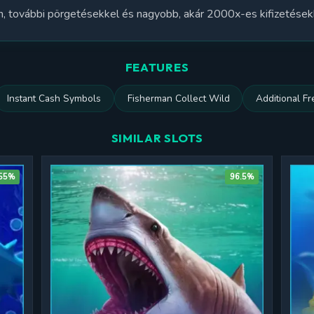
, további pörgetésekkel és nagyobb, akár 2000x-es kifizetések
FEATURES
Instant Cash Symbols
Fisherman Collect Wild
Additional Fr
SIMILAR SLOTS
.55%
96.5%