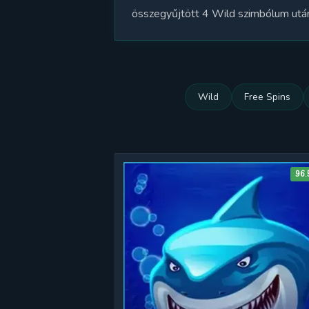
összegyűjtött 4 Wild szimbólum után
Wild
Free Spins
96