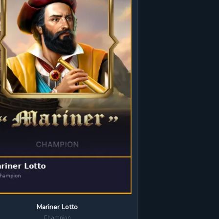
Mariner Lotto
Champion