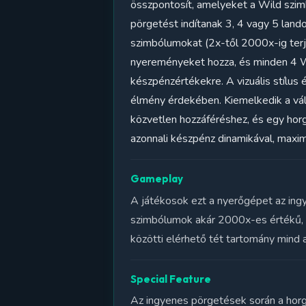
összpontosít, amelyeket a Wild szim
pörgetést indítanak 3, 4 vagy 5 land
szimbólumokat (2x-től 2000x-ig terj
nyereményeket hozza, és minden 4 Wil
készpénzértékekre. A vizuális stílus 
élmény érdekében. Kiemelkedik a vál
közvetlen hozzáféréshez, és egy hor
azonnali készpénz dinamikával, ma
Gameplay
A játékosok ezt a nyerőgépet az ingy
szimbólumok akár 2000x-es értékű, f
közötti elérhető tét tartomány mind 
Special Feature
Az ingyenes pörgetések során a horgá