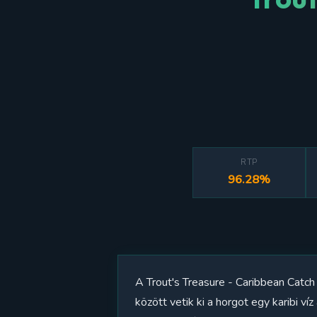
RTP
96.28%
A Trout's Treasure - Caribbean Catch
között vetik ki a horgot egy karibi