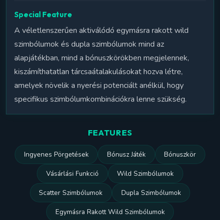
Special Feature
A véletlenszerűen aktiválódó egymásra rakott wild
szimbólumok és dupla szimbólumok mind az
alapjátékban, mind a bónuszkörökben megjelennek,
kiszámíthatatlan tárcsaátalakulásokat hozva létre,
amelyek növelik a nyerési potenciált anélkül, hogy
specifikus szimbólumkombinációkra lenne szükség.
FEATURES
Ingyenes Pörgetések
Bónusz Játék
Bónuszkör
Vásárlási Funkció
Wild Szimbólumok
Scatter Szimbólumok
Dupla Szimbólumok
Egymásra Rakott Wild Szimbólumok