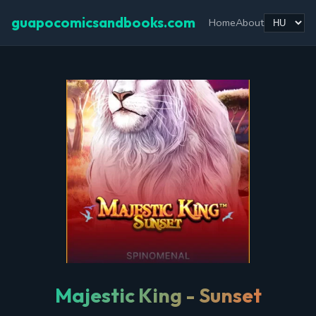
guapocomicsandbooks.com
Home
About
Majestic King - Sunset