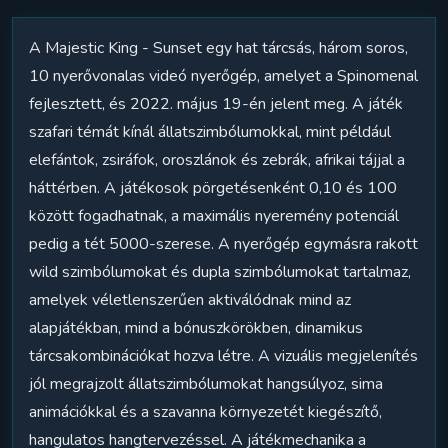
A Majestic King - Sunset egy hat tárcsás, három soros,
10 nyerővonalas videó nyerőgép, amelyet a Spinomenal
fejlesztett, és 2022. május 19-én jelent meg. A játék
szafari témát kínál állatszimbólumokkal, mint például
elefántok, zsiráfok, oroszlánok és zebrák, afrikai tájjal a
háttérben. A játékosok pörgetésenként 0,10 és 100
között fogadhatnak, a maximális nyeremény potenciál
pedig a tét 5000-szerese. A nyerőgép egymásra rakott
wild szimbólumokat és dupla szimbólumokat tartalmaz,
amelyek véletlenszerűen aktiválódnak mind az
alapjátékban, mind a bónuszkörökben, dinamikus
tárcsakombinációkat hozva létre. A vizuális megjelenítés
jól megrajzolt állatszimbólumokat hangsúlyoz, sima
animációkkal és a szavanna környezetét kiegészítő,
hangulatos hangtervezéssel. A játékmechanika a