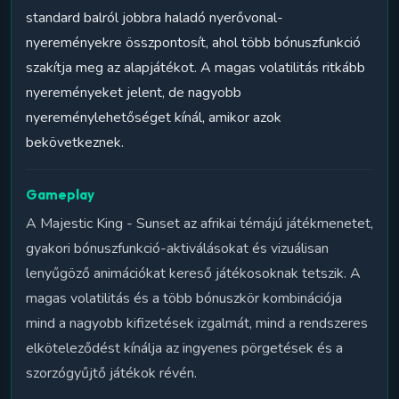
standard balról jobbra haladó nyerővonal-
nyereményekre összpontosít, ahol több bónuszfunkció
szakítja meg az alapjátékot. A magas volatilitás ritkább
nyereményeket jelent, de nagyobb
nyereménylehetőséget kínál, amikor azok
bekövetkeznek.
Gameplay
A Majestic King - Sunset az afrikai témájú játékmenetet,
gyakori bónuszfunkció-aktiválásokat és vizuálisan
lenyűgöző animációkat kereső játékosoknak tetszik. A
magas volatilitás és a több bónuszkör kombinációja
mind a nagyobb kifizetések izgalmát, mind a rendszeres
elköteleződést kínálja az ingyenes pörgetések és a
szorzógyűjtő játékok révén.