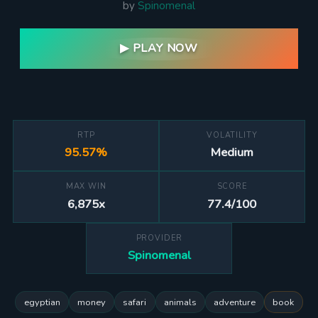
by
Spinomenal
▶ PLAY NOW
RTP
VOLATILITY
95.57%
Medium
MAX WIN
SCORE
6,875x
77.4/100
PROVIDER
Spinomenal
egyptian
money
safari
animals
adventure
book