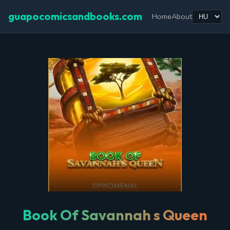
guapocomicsandbooks.com
Home
About
Book Of Savannah s Queen