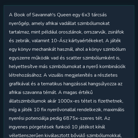
A Book of Savannah's Queen egy 6x3 tárcsás
nyerőgép, amely afrikai vadállat szimbólumokat
tartalmaz, mint például oroszlánok, orrszarvúk, zsiráfok
és zebrák, valamint 10-Ász kártyaértékeket. A játék
egy könyv mechanikát használ, ahol a könyv szimbólum
egyszerre működik vad és scatter szimbólumként is,
helyettesítve más szimbólumokat a nyerő kombinációk
létrehozásához. A vizuális megjelenítés a részletes
grafikával és a tematikus hangzással hangsúlyozza az
afrikai szavanna témát. A magas értékű
állatszimbólumok akár 1000x-es tétet is fizethetnek,
míg a játék 10 fix nyerővonallal rendelkezik, maximális
nyerési potenciálja pedig 6875x-szeres tét. Az
ingyenes pörgetések funkció 10 játékot kínál
véletlenszerűen kiválasztott bővülő szimbólumokkal,