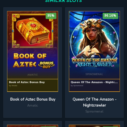
SIMILAR SLOTS
95%
96.16%
Queen Of The Amazon -
Book of Aztec Bonus Buy
Nightcrawler
Amatic
Spinomenal