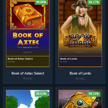
96.66%
96.17%
Book of Aztec Select
Book of Lords
Amatic
Amatic
96.52%
96.15%