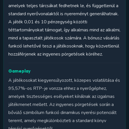
amelyek teljes tárcsákat fedhetnek le, és függetlenül a
standard nyerővonalaktól is nyereményt generálhatnak.
A játék 0,01 és 10 pénzegység közötti
téttartományokat támogat, így alkalmas mind az alkalmi,
mind a tapasztalt játékosok számára. A bónusz vásárlás
funkció lehetővé teszi a játékosoknak, hogy közvetlenül
hozzáférjenek az ingyenes pörgetések köréhez.
Gameplay
A játékosokat kiegyensúlyozott, közepes volatilitása és
95,57%-os RTP-je vonzza ehhez a nyerőgéphez,
amelyek tisztességes esélyeket kínálnak az izgalmas
játékmenet mellett. Az ingyenes pörgetések során a
bővülő szimbólum funkció dinamikus nyerési potenciált
teremt, amely megkülönbözteti a standard könyv
témájú nyerőgépektől.