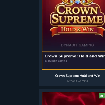
Crown Supreme Hold and Win
Dynabit Gaming
96