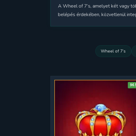
A Wheel of 7’s, amelyet két vagy töb
belépés érdekében, közvetlenül integr
Wheel of 7’s
96