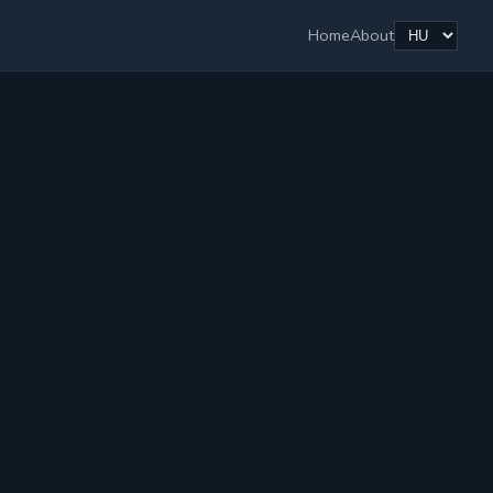
Home
About