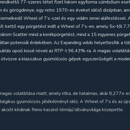
mindkettő 77-szeres tétet fizet három egyforma szimbólum eseté
m és görögdinnye, egy retro 1970-es éveket idéző dizájnban, ame
t kiemelkedő Wheel of 7’s-szel és egy vidám zenei aláfestéssel.
t: kettő egy pörgetést indít a Wheel of 7’s-en, amely 5x-től 
három Scatter mind a kerékpörgetést, mind a 15 ingyenes pörgeté
rlátlan potenciál érdekében. Az Expanding wilds helyettesítik a
rlás opció kissé növeli az RTP-t 96,43%-ra. A magas volatilitás 
ig, ötvözve a klasszikus gyümölcsös gépek egyszerűségét a moder
magas volatilitása miatt, amely ritka, de hatalmas, akár 8,277x
talgikus gyümölcsös játékélményt idéz. A Wheel of 7’s és az újr
akciót kínálnak Reno kaszinó témájú látványvilága közepette.