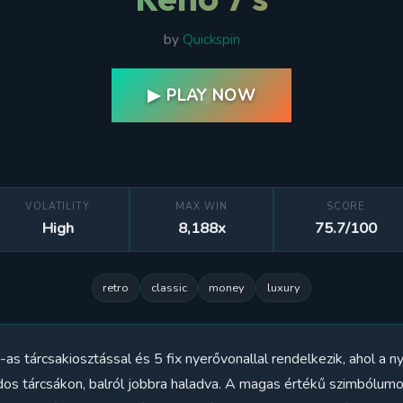
by
Quickspin
▶ PLAY NOW
VOLATILITY
MAX WIN
SCORE
High
8,188x
75.7/100
retro
classic
money
luxury
-as tárcsakiosztással és 5 fix nyerővonallal rendelkezik, ahol 
os tárcsákon, balról jobbra haladva. A magas értékű szimbólumo