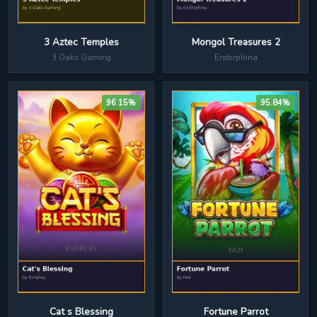
Mongol Treasures 2
3 Aztec Temples
Endorphina
3 Oaks Gaming
96.15%
95.84%
Cat s Blessing
Fortune Parrot