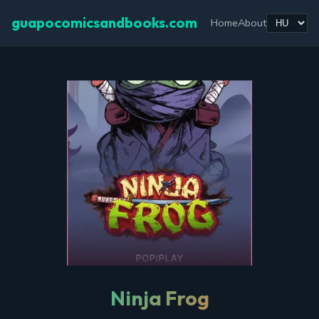
guapocomicsandbooks.com
Home
About
Ninja Frog