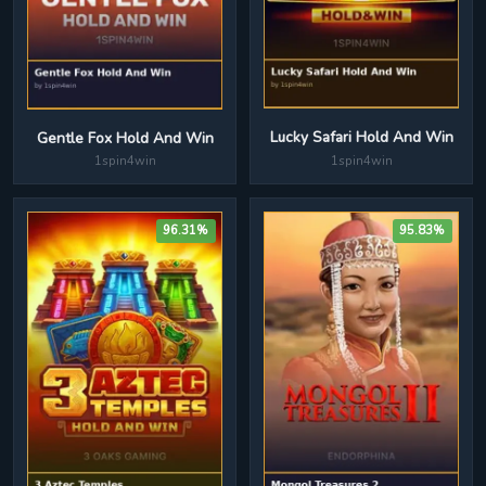
Lucky Safari Hold And Win
Gentle Fox Hold And Win
1spin4win
1spin4win
96.31%
95.83%