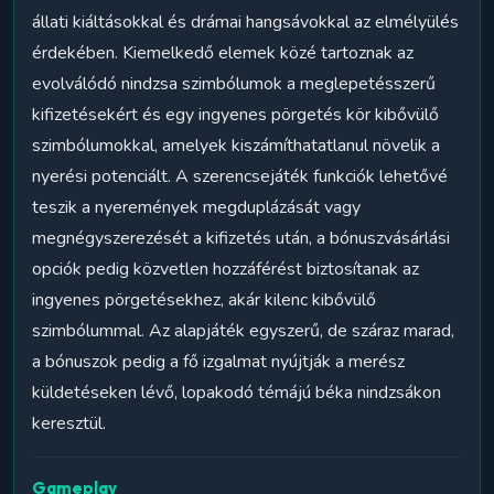
állati kiáltásokkal és drámai hangsávokkal az elmélyülés
érdekében. Kiemelkedő elemek közé tartoznak az
evolválódó nindzsa szimbólumok a meglepetésszerű
kifizetésekért és egy ingyenes pörgetés kör kibővülő
szimbólumokkal, amelyek kiszámíthatatlanul növelik a
nyerési potenciált. A szerencsejáték funkciók lehetővé
teszik a nyeremények megduplázását vagy
megnégyszerezését a kifizetés után, a bónuszvásárlási
opciók pedig közvetlen hozzáférést biztosítanak az
ingyenes pörgetésekhez, akár kilenc kibővülő
szimbólummal. Az alapjáték egyszerű, de száraz marad,
a bónuszok pedig a fő izgalmat nyújtják a merész
küldetéseken lévő, lopakodó témájú béka nindzsákon
keresztül.
Gameplay