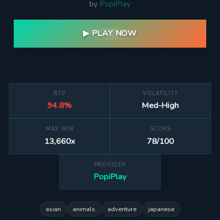
by
PopiPlay
▶ PLAY NOW
RTP
VOLATILITY
94.8%
Med-High
MAX WIN
SCORE
13,660x
78/100
PROVIDER
PopiPlay
asian
animals
adventure
japanese