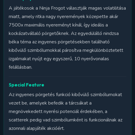
A játékosok a Ninja Frogot választják magas volatilitása
miatt, amely ritka nagy nyeremények közepette akár
7500x maximális nyereményt kínál, így ideális a
kockázatvállaló pörgetőknek. Az egyedülálló nindzsa
béka téma az ingyenes pörgetésekben található
kibővülő szimbólumokkal párosítva megkülönböztetett
izgalmakat nyújt egy egyszerű, 10 nyerővonalas
felállásban.
Special Feature
Az ingyenes pörgetés funkció kibővülő szimbólumokat
vezet be, amelyek befedik a tárcsákat a
megnövekedett nyerési potenciál érdekében, a
scatterek pedig vad szimbólumként is funkcionálnak az
azonnali alapjáték akcióért.