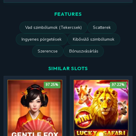
FEATURES
Vad szimbólumok (Tekercsek)
Scatterek
Ingyenes pörgetések
Kibővülő szimbólumok
Szerencse
Bónuszvásárlás
SIMILAR SLOTS
97.25%
97.22%