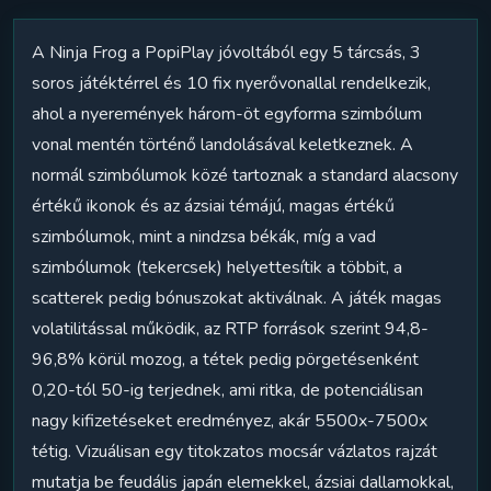
A Ninja Frog a PopiPlay jóvoltából egy 5 tárcsás, 3
soros játéktérrel és 10 fix nyerővonallal rendelkezik,
ahol a nyeremények három-öt egyforma szimbólum
vonal mentén történő landolásával keletkeznek. A
normál szimbólumok közé tartoznak a standard alacsony
értékű ikonok és az ázsiai témájú, magas értékű
szimbólumok, mint a nindzsa békák, míg a vad
szimbólumok (tekercsek) helyettesítik a többit, a
scatterek pedig bónuszokat aktiválnak. A játék magas
volatilitással működik, az RTP források szerint 94,8-
96,8% körül mozog, a tétek pedig pörgetésenként
0,20-tól 50-ig terjednek, ami ritka, de potenciálisan
nagy kifizetéseket eredményez, akár 5500x-7500x
tétig. Vizuálisan egy titokzatos mocsár vázlatos rajzát
mutatja be feudális japán elemekkel, ázsiai dallamokkal,