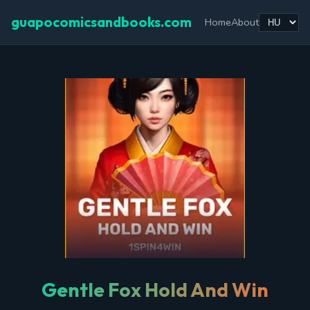
guapocomicsandbooks.com
Home
About
Gentle Fox Hold And Win