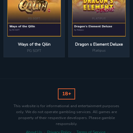
Dragon s Element Deluxe
Ways of the Qilin
Platipus
PG SOFT
18+
This website is for informational and entertainment purposes
only. We do not operate gambling services. All games are
property of their respective developers. Please gamble
responsibly.
About Us
·
Privacy Policy
·
Terms of Service
·