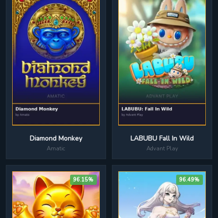
Diamond Monkey
LABUBU Fall In Wild
Amatic
Advant Play
96.15%
96.49%