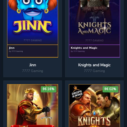
Knights and Magic
Jinn
7777 Gaming
7777 Gaming
96.16%
96.02%