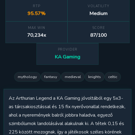
RTP
VOLATILITY
95.57%
Medium
MAX WIN
SCORE
70,234x
87/100
PROVIDER
KA Gaming
mythology
fantasy
medieval
knights
celtic
Az Arthurian Legend a KA Gaming jóvoltából egy 5x3-
as tárcsakiosztással és 15 fix nyerővonallal rendelkezik,
ahol a nyeremények balról jobbra haladva, egyező
szimbólumok landolásával alakulnak ki. A tétek 0,15 és
225 között mozognak, így a játékosok széles körének