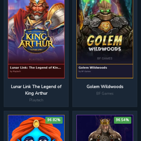
Lunar Link The Legend of
Golem Wildwoods
King Arthur
BF Games
Playtech
96.82%
96.54%