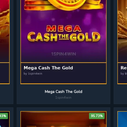
Mega Cash The Gold
1spin4win
.93%
95.73%