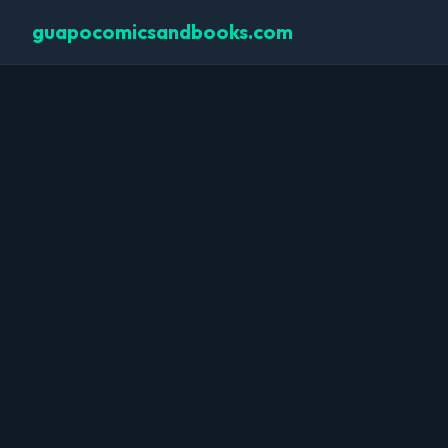
guapocomicsandbooks.com