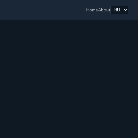
Home
About