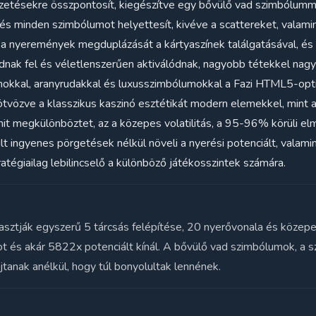
etésekre összpontosít, kiegészítve egy bővülő vad szimbólummal,
l, és minden szimbólumot helyettesít, kivéve a scattereket, valami
 a nyeremények megduplázását a kártyaszínek találgatásával, és 
dnak fel és véletlenszerűen aktiválódnak, nagyobb tétekkel nagyo
kkal, aranyrudakkal és luxusszimbólumokkal a Fazi HTML5-optim
, ötvözve a klasszikus kaszinó esztétikát modern elemekkel, mint 
t megkülönböztet, az a közepes volatilitás, a 95-96% körüli elm
 ingyenes pörgetések nélkül növeli a nyerési potenciált, valamin
ratégiailag lebilincselő a különböző játékosszintek számára.
ztják egyszerű 5 tárcsás felépítése, 20 nyerővonala és közepes 
t és akár 5822x potenciált kínál. A bővülő vad szimbólumok, a s
jtanak anélkül, hogy túl bonyolultak lennének.