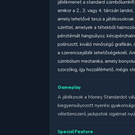
játékmenet a standard szimbólumkifiz
amikor a 2., 3. vagy 4. tárcsán lando
amely lehetővé teszi a játékosoknak
szinttel, amelyek a tétekből halmozó
pénztémát hangsúlyoz, készpénzhalmo
polírozott, kiváló minőségű grafikán
a szerencsejáték lehetőségeknél. Ami
szimbólum mechanika, amely bonyolult
szorzókig, így hozzáférhető, mégis st
Gameplay
A játékosok a Money Standardot válas
kiegyensúlyozott nyerési gyakoriságo
véletlenszerű jackpotok izgalmat nyú
Special Feature