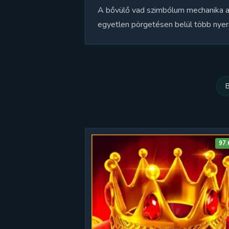
A bővülő vad szimbólum mechanika a 2.
egyetlen pörgetésen belül több nyer
97