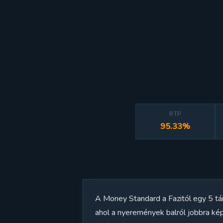
RTP
95.33%
A Money Standard a Fazitól egy 5 tár
ahol a nyeremények balról jobbra képz