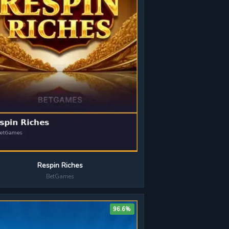
Respin Riches
BetGames
96.6%