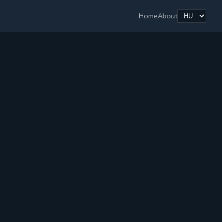
Home
About