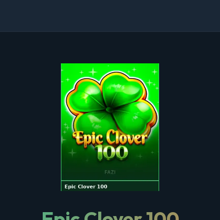
Epic Clover 100