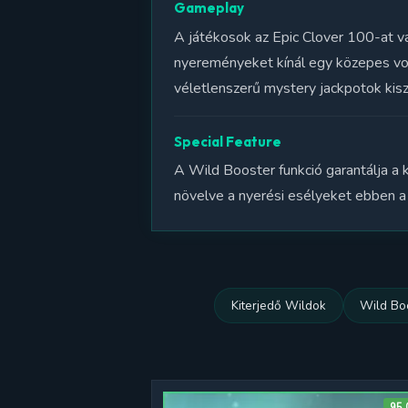
Gameplay
A játékosok az Epic Clover 100-at v
nyereményeket kínál egy közepes vol
véletlenszerű mystery jackpotok kisz
Special Feature
A Wild Booster funkció garantálja a 
növelve a nyerési esélyeket ebben a
Kiterjedő Wildok
Wild Bo
95