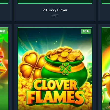
20 Lucky Clover
AGT
96%
96%