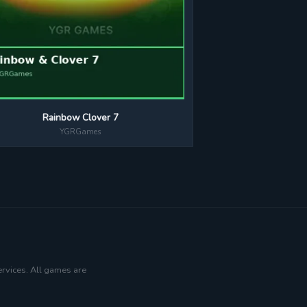
Rainbow Clover 7
YGRGames
ervices. All games are