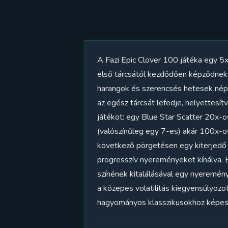
A Fazi Epic Clover 100 játéka egy 5x
első tárcsától kezdődően képződnek. 
harangok és szerencsés hetesek népes
az egész tárcsát lefedje, helyettesí
játékot: egy Blue Star Scatter 20x-o
(valószínűleg egy 7-es) akár 100x-os
következő pörgetésen egy kiterjedő 
progresszív nyereményeket kínálva. 
színének kitalálásával egy nyeremény
a közepes volatilitás kiegyensúlyozo
hagyományos klasszikusokhoz képes