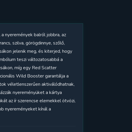
l a nyeremények balról jobbra, az
ncs, szilva, görögdinnye, szőlő,
sákon jelenik meg, és kiterjed, hogy
zimbólum teszi változatosabbá a
rcsákon, míg egy Red Scatter
cionális Wild Booster garantálja a
tok véletlenszerűen aktiválódhatnak,
lázzák nyereményüket a kártya
kát az ír szerencse elemekkel ötvözi,
ibb nyereményeket kínál a