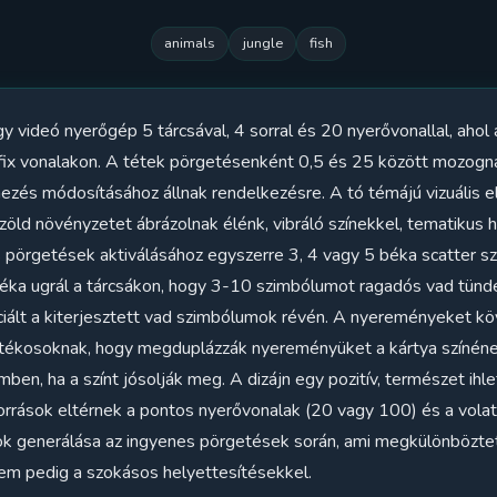
animals
jungle
fish
 videó nyerőgép 5 tárcsával, 4 sorral és 20 nyerővonallal, ahol
 fix vonalakon. A tétek pörgetésenként 0,5 és 25 között mozogn
zés módosításához állnak rendelkezésre. A tó témájú vizuális e
 zöld növényzetet ábrázolnak élénk, vibráló színekkel, tematikus
s pörgetések aktiválásához egyszerre 3, 4 vagy 5 béka scatter 
éka ugrál a tárcsákon, hogy 3-10 szimbólumot ragadós vad tündér
nciált a kiterjesztett vad szimbólumok révén. A nyereményeket k
játékosoknak, hogy megduplázzák nyereményüket a kártya színén
en, ha a színt jósolják meg. A dizájn egy pozitív, természet ihl
források eltérnek a pontos nyerővonalak (20 vagy 100) és a volati
 generálása az ingyenes pörgetések során, ami megkülönbözteti 
em pedig a szokásos helyettesítésekkel.