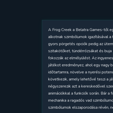
A Frog Creek a Belatra Games-től egy
alkotnak szimbólumok igazításával a
gyors pörgetés opciók pedig az üteme
szitakötőket, tündérrózsákat és buja
fokozzák az elmélyülést. Az ingyene
játékot eredményez, ahol egy nagy b
időtartamra, növelve a nyerési pote
következik, amely lehetővé teszi a 
négyszerezik azt a kereskedővel szemb
animációkkal a funkciók során. Bár a 
mechanika a ragadós vad szimbólumok
szimbólumok elszaporodása révén, n