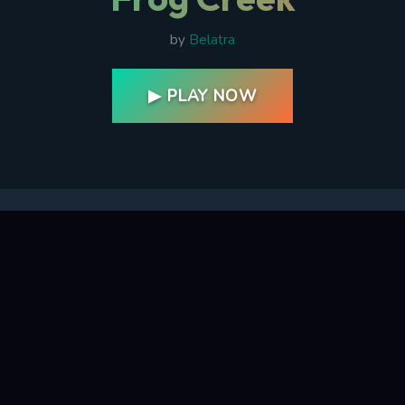
by
Belatra
▶ PLAY NOW