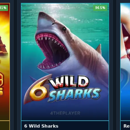
.31%
96.5%