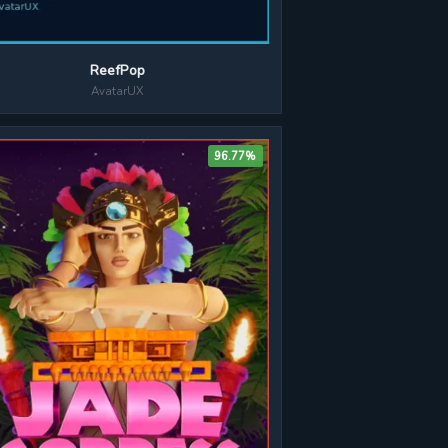
ReefPop
AvatarUX
96.77%