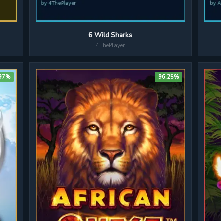
6 Wild Sharks
4ThePlayer
97%
96.25%