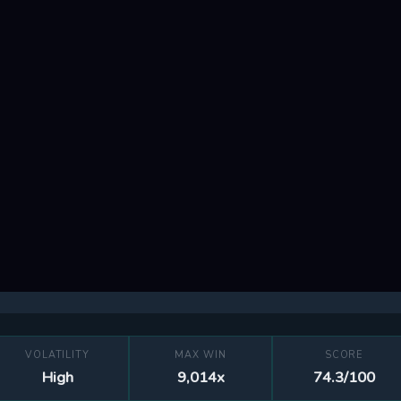
VOLATILITY
MAX WIN
SCORE
High
9,014x
74.3/100