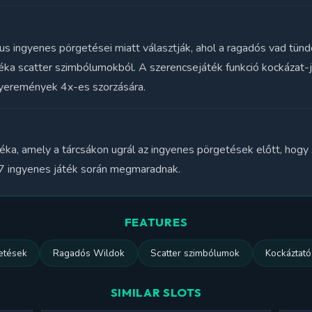
s ingyenes pörgetései miatt választják, ahol a ragadós vad tündé
éka scatter szimbólumokból. A szerencsejáték funkció kockázat-j
 nyeremények 4x-es szorzására.
éka, amely a tárcsákon ugrál az ingyenes pörgetések előtt, hog
 7 ingyenes játék során megmaradnak.
FEATURES
etések
Ragadós Wildok
Scatter szimbólumok
Kockáztató
SIMILAR SLOTS