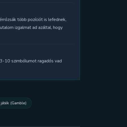
rrózsák több pozíciót is lefednek,
utalom izgalmat ad azáltal, hogy
y 3-10 szimbólumot ragadós vad
 játék (Gamble)