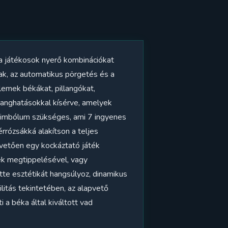
 a játékosok nyerő kombinációkat
ak, az automatikus pörgetés és a
lemek békákat, pillangókat,
 hanghatásokkal kísérve, amelyek
szimbólum szükséges, ami 7 ingyenes
rózsákká alakítson a teljes
övetően egy kockáztató játék
ek megtippelésével, vagy
ette esztétikát hangsúlyoz, dinamikus
litás tekintetében, az alapvető
a béka által kiváltott vad