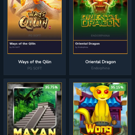
Oriental Dragon
Ways of the Qilin
Endorphina
PG SOFT
95.75%
95.15%