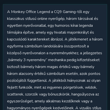
A Monkey Office Legend a CQ9 Gaming-től egy
klasszikus stílusú online nyerőgép, három tárcsával és
egyetlen nyerővonallal, egy humoros kínai legenda
témájára építve, amely egy hivatali majomkirályt és
kapcsolódó karaktereket ábrázol. A játékmenet a három
egyforma szimbólum landolására összpontosít a
középső nyerővonalon a nyereményekhez, a jellegzetes
„bármely 3 nyeremény” mechanika pedig kifizetéseket
biztosít bármely három magas értékű vagy bármely
három alacsony értékű szimbólum esetén, azok pontos
pozíciójától függetlenül. A játékból hiányoznak az olyan
fejlett funkciók, mint az ingyenes pörgetések, wildok,
scatterek, szorzók vagy bónuszkörök, hangsúlyozva az
egyszerűséget, amely alkalmas kezdőknek vagy a
hagyományos nyerőgépek kedvelőinek. A vizuális stílus