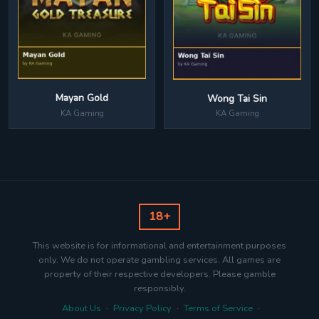
Mayan Gold
Wong Tai Sin
KA Gaming
KA Gaming
18+
This website is for informational and entertainment purposes
only. We do not operate gambling services. All games are
property of their respective developers. Please gamble
responsibly.
About Us
·
Privacy Policy
·
Terms of Service
·