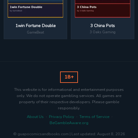
3 China Pots
1win Fortune Double
3 Oaks Gaming
GameBeat
18+
This website is for informational and entertainment purposes
only. We do not operate gambling services. All games are
property of their respective developers. Please gamble
responsibly.
About Us
·
Privacy Policy
·
Terms of Service
·
BeGambleAware.org
© guapocomicsandbooks.com | Last updated: August 8, 2026