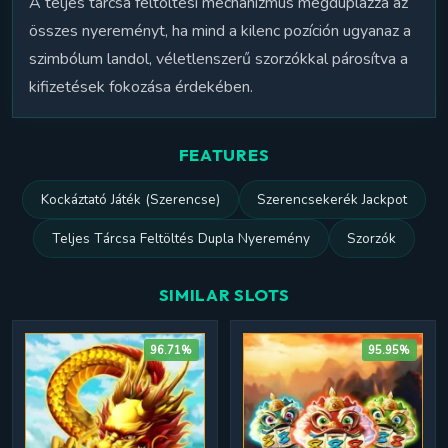
A teljes tárcsa feltöltési mechanizmus megduplázza az
összes nyereményt, ha mind a kilenc pozíción ugyanaz a
szimbólum landol, véletlenszerű szorzókkal párosítva a
kifizetések fokozása érdekében.
FEATURES
Kockáztató Játék (Szerencse)
Szerencsekerék Jackpot
Teljes Tárcsa Feltöltés Dupla Nyeremény
Szorzók
SIMILAR SLOTS
96.71%
95.95%