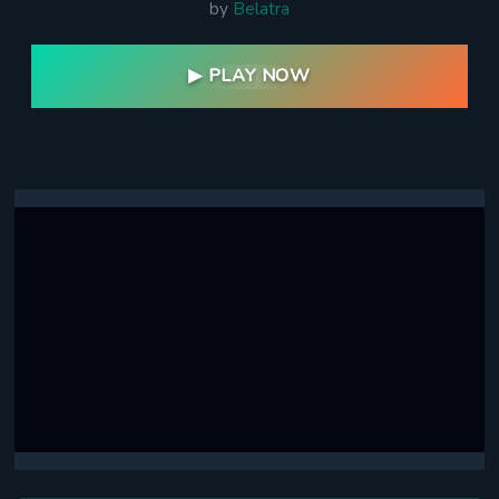
by
Belatra
▶ PLAY NOW