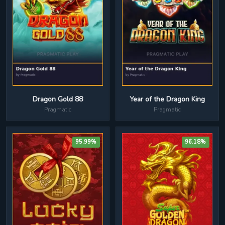
Dragon Gold 88
Year of the Dragon King
Pragmatic
Pragmatic
95.99%
96.18%